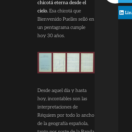
chicotá eterna desde el
cielo.
Esa chicotá que
Lin
Bienvenido Puelles selló en
un pentagrama cumple
hoy 30 años.
Desde aquel día y hasta
hoy, incontables son las
interpretaciones de
Réquiem por todo lo ancho
de la geografía española,
tanto por parte de la Banda