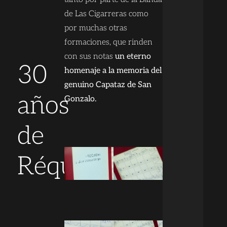
de Las Cigarreras como
por muchas otras
formaciones, que rinden
con sus notas
un eterno
30
homenaje a la memoria del
genuino Capataz de San
años
Gonzalo.
de
Réquiem