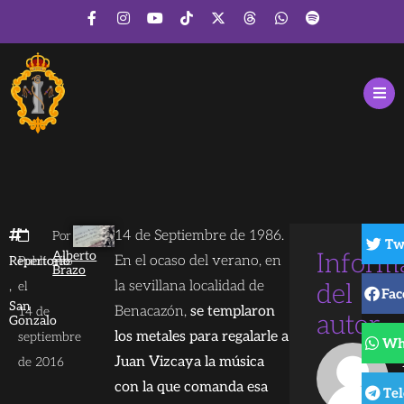
14 de Septiembre de 1986.
Por
Tw
Alberto
Inform
En el ocaso del verano, en
Repertorio
Publicado
Brazo
,
la sevillana localidad de
el
del
Fac
San
Benacazón,
se templaron
14 de
autor
Gonzalo
los metales para regalarle a
septiembre
Wh
Juan Vizcaya la música
de 2016
con la que comanda esa
Te