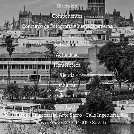
Dirección
Componentes
Concurso de Fotografía #SuenaCigarreras
Otras
Actuaciones
Actualidad
Hemeroteca
Tienda
Podcast
Contacto
Contacto
Parque Empresarial Arte Sacro · Calle Ingeniería, 9 ·
Naves 35-36-37 · 41005 · Sevilla