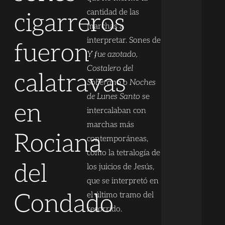
cantidad de las
cigarreros
marchas a
interpretar. Sones de
fueron
Y fue azotado,
Costalero del
calatravas
Soberano
o
Noches
de Lunes Santo
se
en
intercalaban con
marchas más
Rociana
contemporáneas,
como la tetralogía de
del
los juicios de Jesús,
que se interpretó en
Condado
el último tramo del
recorrido.