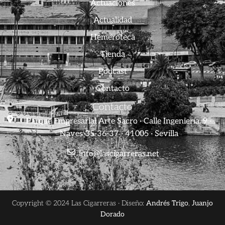
Actuaciones
Actualidad
Hemeroteca
Tienda
Podcast
Contacto
Contacto
Parque Empresarial Arte Sacro · Calle Ingeniería, 9 ·
Naves 35-36-37 · 41005 · Sevilla
info@lascigarreras.net
Copyright © 2024 Las Cigarreras · Diseño:
Andrés Trigo
,
Juanjo
Dorado