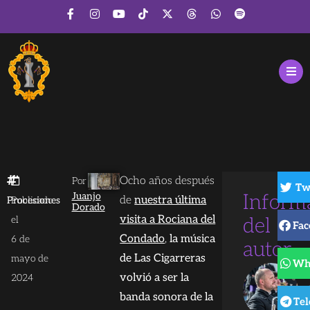
Ocho años después
Por
Tw
Juanjo
Inform
de
nuestra última
Procesiones
Publicado
Dorado
visita a Rociana del
el
del
Fac
Condado
,
la música
6 de
autor
de Las Cigarreras
mayo de
Wh
volvió a ser la
2024
banda sonora de la
Te