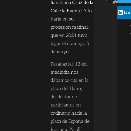
Santísima Cruz de la
Calle la Fuente.
Y lo
Lin
haría en su
procesión matinal,
que en 2024 tuvo
lugar el domingo 5
de mayo.
Pasadas las 12 del
mediodía nos
dábamos cita en la
plaza del Llano,
desde donde
partiríamos en
ordinario hacia la
plaza de España de
Rociana. Ya allí