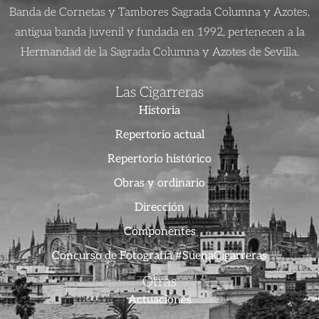
Banda de Cornetas y Tambores Sagrada Columna y Azotes,
antigua banda juvenil y fundada en 1992, pertenecen a la
Hermandad de la Sagrada Columna y Azotes de Sevilla.
Las Cigarreras
Historia
Repertorio actual
Repertorio histórico
Obras y ordinario
Dirección
Componentes
Concurso de Fotografía #SuenaCigarreras
Otras
Actuaciones