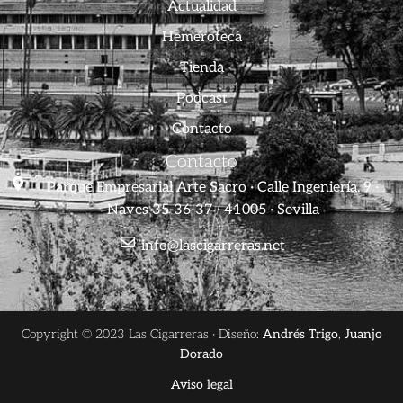
Actualidad
Hemeroteca
Tienda
Podcast
Contacto
Contacto
Parque Empresarial Arte Sacro · Calle Ingeniería, 9 ·
Naves 35-36-37 · 41005 · Sevilla
info@lascigarreras.net
Copyright © 2023 Las Cigarreras · Diseño:
Andrés Trigo
,
Juanjo
Dorado
Aviso legal