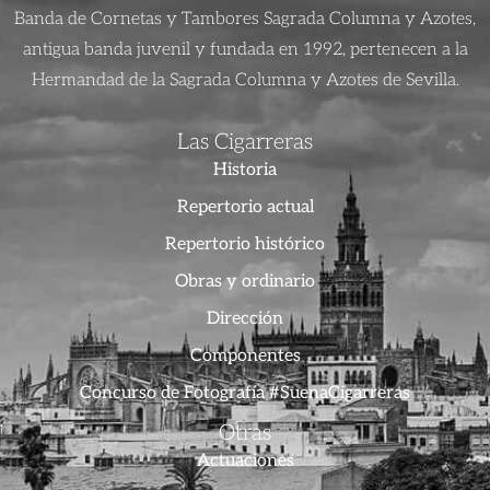
Banda de Cornetas y Tambores Sagrada Columna y Azotes,
antigua banda juvenil y fundada en 1992, pertenecen a la
Hermandad de la Sagrada Columna y Azotes de Sevilla.
Las Cigarreras
Historia
Repertorio actual
Repertorio histórico
Obras y ordinario
Dirección
Componentes
Concurso de Fotografía #SuenaCigarreras
Otras
Actuaciones