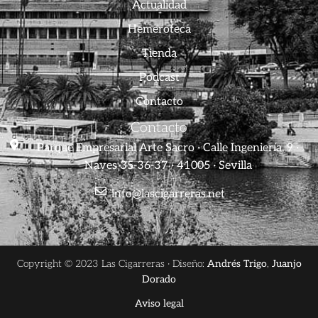
Actualidad
Hemeroteca
Tienda
Podcast
Contacto
Contacto
Parque Empresarial Arte Sacro · Calle Ingeniería, 9 ·
Naves 35-36-37 · 41005 · Sevilla
info@lascigarreras.net
Copyright © 2023 Las Cigarreras · Diseño:
Andrés Trigo
,
Juanjo
Dorado
Aviso legal