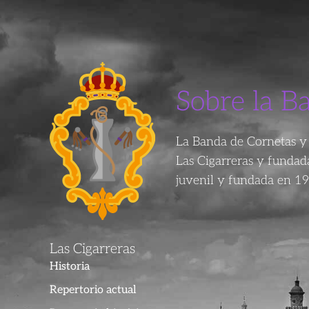
Sobre la B
La Banda de Cornetas y 
Las Cigarreras y funda
juvenil y fundada en 19
Las Cigarreras
Historia
Repertorio actual