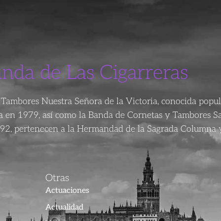
anda de Las Cigarreras
Tambores Nuestra Señora de la Victoria, conocida popu
da en 1979, así como la Banda de Cornetas y Tambores S
92, pertenecen a la Hermandad de la Sagrada Columna y
Otras
Actuaciones
Actualidad