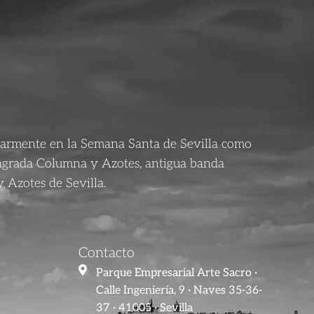
larmente en la Semana Santa de Sevilla como
agrada Columna y Azotes, antigua banda
 Azotes de Sevilla.
Contacto
Parque Empresarial Arte Sacro ·
Calle Ingeniería, 9 · Naves 35-36-
37 · 41005 · Sevilla