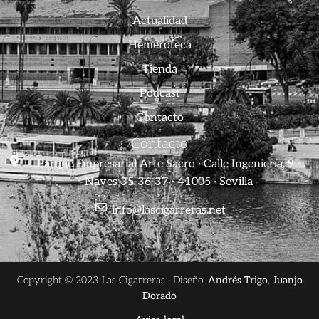
Actualidad
Hemeroteca
Tienda
Podcast
Contacto
Contacto
Parque Empresarial Arte Sacro · Calle Ingeniería, 9 ·
Naves 35-36-37 · 41005 · Sevilla
info@lascigarreras.net
Copyright © 2023 Las Cigarreras · Diseño:
Andrés Trigo
,
Juanjo
Dorado