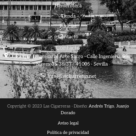
Hemeroteca
Tienda
Podcast
Contacto
Contacto
Parque Empresarial Arte Sacro · Calle Ingeniería, 9 ·
Naves 35-36-37 · 41005 · Sevilla
info@lascigarreras.net
Copyright © 2023 Las Cigarreras · Diseño:
Andrés Trigo
,
Juanjo
Dorado
Aviso legal
Política de privacidad