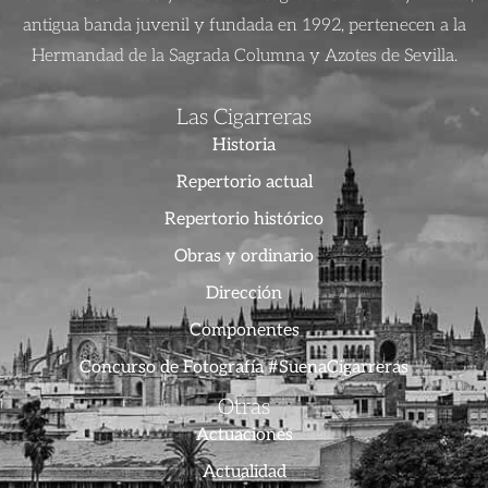
antigua banda juvenil y fundada en 1992, pertenecen a la
Hermandad de la Sagrada Columna y Azotes de Sevilla.
Las Cigarreras
Historia
Repertorio actual
Repertorio histórico
Obras y ordinario
Dirección
Componentes
Concurso de Fotografía #SuenaCigarreras
Otras
Actuaciones
Actualidad