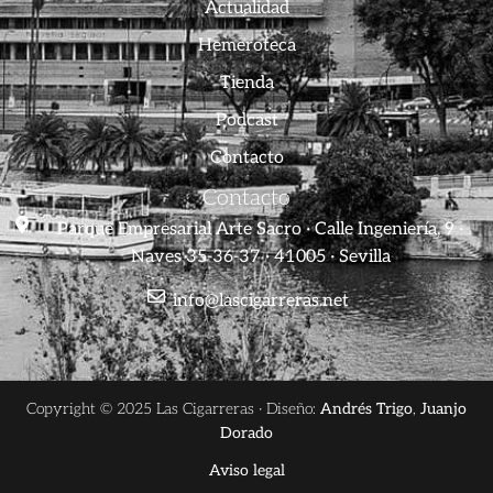
Actualidad
Hemeroteca
Tienda
Podcast
Contacto
Contacto
Parque Empresarial Arte Sacro · Calle Ingeniería, 9 ·
Naves 35-36-37 · 41005 · Sevilla
info@lascigarreras.net
Copyright © 2025 Las Cigarreras · Diseño:
Andrés Trigo
,
Juanjo
Dorado
Aviso legal