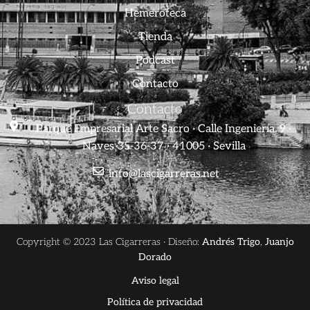
Hemeroteca
Tienda
Podcast
Contacto
Contacto
Parque Empresarial Arte Sacro · Calle Ingeniería, 9 ·
Naves 35-36-37 · 41005 · Sevilla
info@lascigarreras.net
Copyright © 2023 Las Cigarreras · Diseño:
Andrés Trigo
,
Juanjo
Dorado
Aviso legal
Política de privacidad