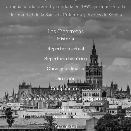
antigua banda juvenil y fundada en 1992, pertenecen a la
Hermandad de la Sagrada Columna y Azotes de Sevilla.
Las Cigarreras
Historia
Repertorio actual
Repertorio histórico
Obras y ordinario
Dirección
Componentes
Concurso de Fotografía #SuenaCigarreras
Otras
Actuaciones
Actualidad