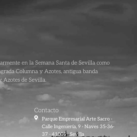
larmente en la Semana Santa de Sevilla como
agrada Columna y Azotes, antigua banda
 Azotes de Sevilla.
Contacto
Parque Empresarial Arte Sacro ·
Calle Ingeniería, 9 · Naves 35-36-
37 · 41005 · Sevilla