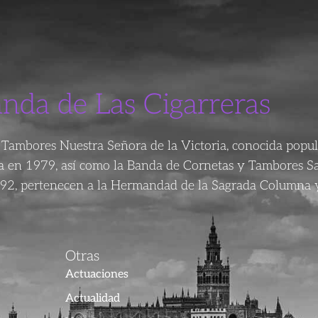
anda de Las Cigarreras
Tambores Nuestra Señora de la Victoria, conocida popu
da en 1979, así como la Banda de Cornetas y Tambores S
92, pertenecen a la Hermandad de la Sagrada Columna y
Otras
Actuaciones
Actualidad