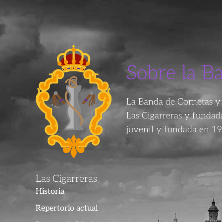
Sobre la B
La Banda de Cornetas y 
Las Cigarreras y funda
juvenil y fundada en 19
Las Cigarreras
Historia
Repertorio actual