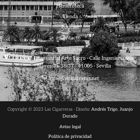
Hemeroteca
Tienda
Podcast
Contacto
Contacto
Parque Empresarial Arte Sacro · Calle Ingeniería, 9 ·
Naves 35-36-37 · 41005 · Sevilla
info@lascigarreras.net
Copyright © 2023 Las Cigarreras · Diseño:
Andrés Trigo
,
Juanjo
Dorado
Aviso legal
Política de privacidad