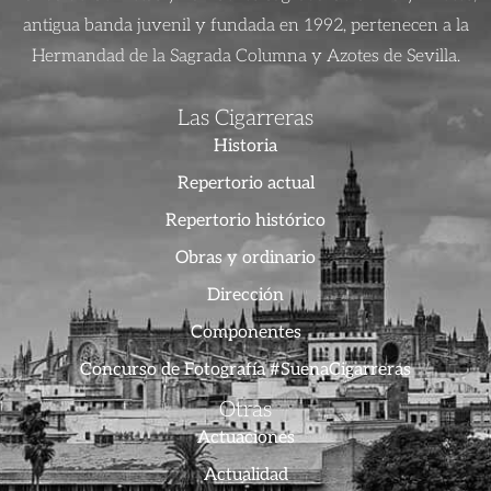
antigua banda juvenil y fundada en 1992, pertenecen a la
Hermandad de la Sagrada Columna y Azotes de Sevilla.
Las Cigarreras
Historia
Repertorio actual
Repertorio histórico
Obras y ordinario
Dirección
Componentes
Concurso de Fotografía #SuenaCigarreras
Otras
Actuaciones
Actualidad