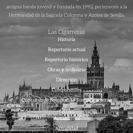
antigua banda juvenil y fundada en 1992, pertenecen a la
Hermandad de la Sagrada Columna y Azotes de Sevilla.
Las Cigarreras
Historia
Repertorio actual
Repertorio histórico
Obras y ordinario
Dirección
Componentes
Concurso de Fotografía #SuenaCigarreras
Otras
Actuaciones
Actualidad