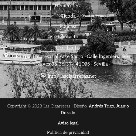
Hemeroteca
Tienda
Podcast
Contacto
Contacto
Parque Empresarial Arte Sacro · Calle Ingeniería, 9 ·
Naves 35-36-37 · 41005 · Sevilla
info@lascigarreras.net
Copyright © 2023 Las Cigarreras · Diseño:
Andrés Trigo
,
Juanjo
Dorado
Aviso legal
Política de privacidad