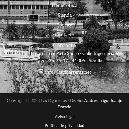
Hemeroteca
Tienda
Podcast
Contacto
Contacto
Parque Empresarial Arte Sacro · Calle Ingeniería, 9 ·
Naves 35-36-37 · 41005 · Sevilla
info@lascigarreras.net
Copyright © 2023 Las Cigarreras · Diseño:
Andrés Trigo
,
Juanjo
Dorado
Aviso legal
Política de privacidad