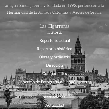
antigua banda juvenil y fundada en 1992, pertenecen a la
Hermandad de la Sagrada Columna y Azotes de Sevilla.
Las Cigarreras
Historia
Repertorio actual
Repertorio histórico
Obras y ordinario
Dirección
Componentes
Concurso de Fotografía #SuenaCigarreras
Otras
Actuaciones
Actualidad