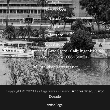
Actualidad
Hemeroteca
Tienda
Podcast
Contacto
Contacto
Parque Empresarial Arte Sacro · Calle Ingeniería, 9 ·
Naves 35-36-37 · 41005 · Sevilla
info@lascigarreras.net
Copyright © 2023 Las Cigarreras · Diseño:
Andrés Trigo
,
Juanjo
Dorado
Aviso legal