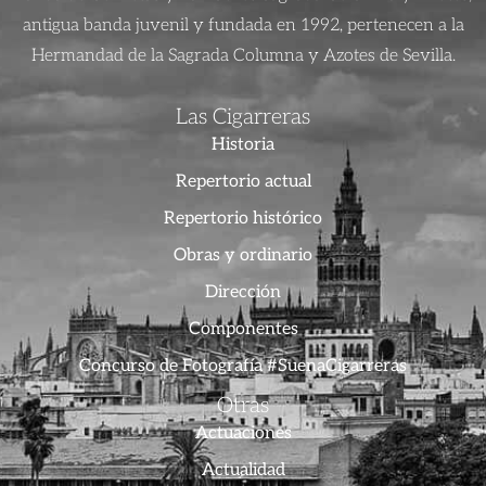
antigua banda juvenil y fundada en 1992, pertenecen a la
Hermandad de la Sagrada Columna y Azotes de Sevilla.
Las Cigarreras
Historia
Repertorio actual
Repertorio histórico
Obras y ordinario
Dirección
Componentes
Concurso de Fotografía #SuenaCigarreras
Otras
Actuaciones
Actualidad