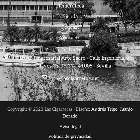
Hemeroteca
Tienda
Podcast
Contacto
Contacto
Parque Empresarial Arte Sacro · Calle Ingeniería, 9 ·
Naves 35-36-37 · 41005 · Sevilla
info@lascigarreras.net
Copyright © 2023 Las Cigarreras · Diseño:
Andrés Trigo
,
Juanjo
Dorado
Aviso legal
Política de privacidad