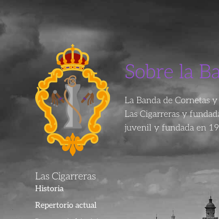
Sobre la B
La Banda de Cornetas y 
Las Cigarreras y funda
juvenil y fundada en 19
Las Cigarreras
Historia
Repertorio actual