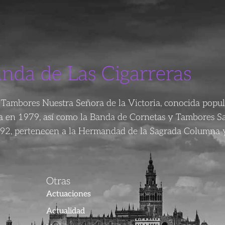
anda de Las Cigarreras
Tambores Nuestra Señora de la Victoria, conocida popu
da en 1979, así como la Banda de Cornetas y Tambores S
92, pertenecen a la Hermandad de la Sagrada Columna y
Otras
Actuaciones
Actualidad