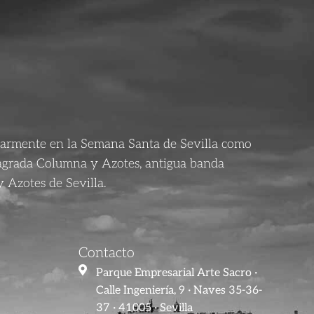
larmente en la Semana Santa de Sevilla como
agrada Columna y Azotes, antigua banda
 Azotes de Sevilla.
Contacto
Parque Empresarial Arte Sacro ·
Calle Ingeniería, 9 · Naves 35-36-
37 · 41005 · Sevilla