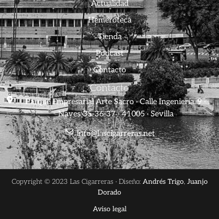
Actualidad
Hemeroteca
Tienda
Podcast
Contacto
Contacto
Parque Empresarial Arte Sacro · Calle Ingeniería, 9 ·
Naves 35-36-37 · 41005 · Sevilla
info@lascigarreras.net
Copyright © 2023 Las Cigarreras · Diseño:
Andrés Trigo
,
Juanjo
Dorado
Aviso legal