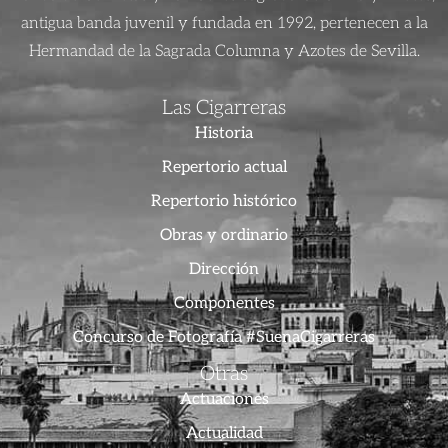
antigua banda juvenil y fundada en 1992, pertenecen a la
Hermandad de la Sagrada Columna y Azotes de Sevilla.
Las Cigarreras
Historia
Repertorio actual
Repertorio histórico
Obras y ordinario
Dirección
Componentes
Concurso de Fotografía #SuenaCigarreras
Otras
Actuaciones
Actualidad