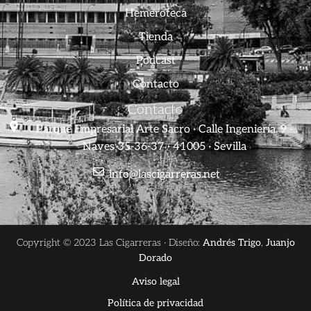
Hemeroteca
Tienda
Podcast
Contacto
Contacto
Parque Empresarial Arte Sacro · Calle Ingeniería, 9 ·
Naves 35-36-37 · 41005 · Sevilla
info@lascigarreras.net
Copyright © 2023 Las Cigarreras · Diseño:
Andrés Trigo
,
Juanjo
Dorado
Aviso legal
Política de privacidad