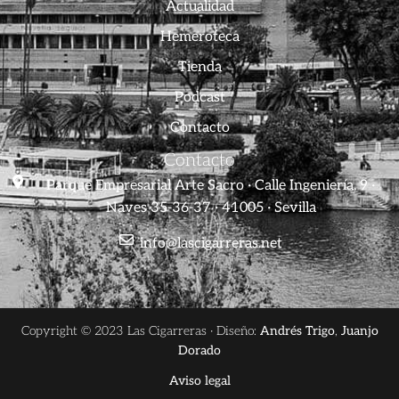
Actualidad
Hemeroteca
Tienda
Podcast
Contacto
Contacto
Parque Empresarial Arte Sacro · Calle Ingeniería, 9 ·
Naves 35-36-37 · 41005 · Sevilla
info@lascigarreras.net
Copyright © 2023 Las Cigarreras · Diseño:
Andrés Trigo
,
Juanjo
Dorado
Aviso legal