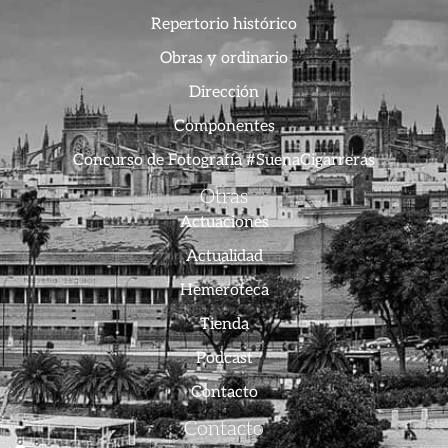
Repertorio histórico
Obras y ordinario
Dirección
Componentes
Concurso de Fotografía #SuenaCigarreras
Otras
Actuaciones
Actualidad
Hemeroteca
Tienda
Podcast
Contacto
Contacto