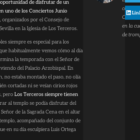
 oportunidad de disfrutar de un
comunic
en uno de los Conciertos Junio
Lin
Compon
, organizados por el Consejo de
en la c
evilla en la Iglesia de Los Terceros.
de trom
les siempre es especial para los
 que habitualmente vemos cómo al día
termina la temporada con el Señor de
viendo del Palacio Arzobispal. En
n, no estaba montado el paso, no olía
cién cortadas ni se veían cirios rojos
, pero
Los Terceros siempre tienen
trar al templo se podía disfrutar del
Señor de la Sagrada Cena en el altar
templo, acompañado del conjunto de
ue en su día esculpiera Luis Ortega