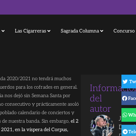
s
Las Cigarreras
Sagrada Columna
Concurso 
ada 2020/2021 no tendrá muchos
Tw
Informació
uerdos para los cofrades en general.
a nos dejó sin Semana Santa por
del
Fac
o consecutivo y prácticamente asoló
autor
 poblado calendario de conciertos y
Wh
Juanjo
s de nuestra banda. Sin embargo,
el 2
Dorad
 2021, en la víspera del Corpus,
Te
Directo