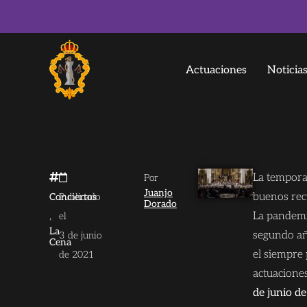
Actuaciones
Noticia
La tempor
Por
Juanjo
buenos rec
Conciertos
Publicado
Dorado
,
La pandemi
el
La
segundo añ
3 de junio
Cena
el siempre
de 2021
actuacione
de junio de