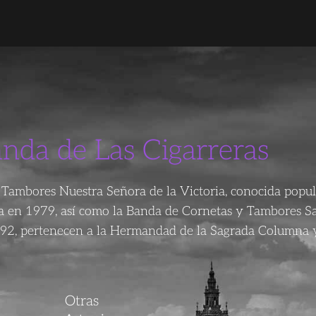
anda de Las Cigarreras
Tambores Nuestra Señora de la Victoria, conocida popu
da en 1979, así como la Banda de Cornetas y Tambores S
92, pertenecen a la Hermandad de la Sagrada Columna y
Otras