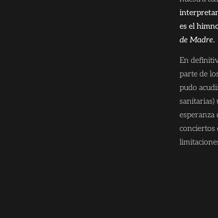
interpreta
es el himno
de Madre
.
En definiti
parte de lo
pudo acudir
sanitarias)
esperanza d
conciertos 
limitacione