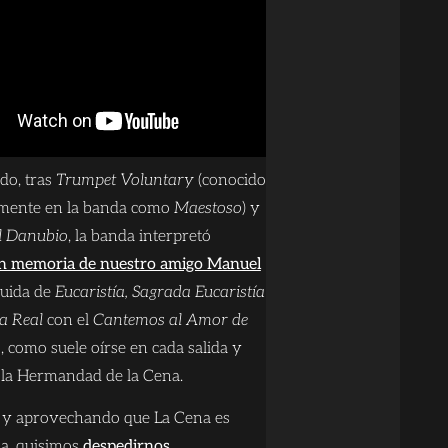
do, tras
Trumpet Voluntary
(conocido
lmente en la banda como
Maestoso
) y
el Danubio
, la banda interpretó
n memoria de nuestro amigo Manuel
guida de
Eucaristía, Sagrada Eucaristía
a Real
con el
Cantemos al Amor de
s
, como suele oírse en cada salida y
 la Hermandad de la Cena.
, y aprovechando que La Cena es
sa, quisimos
despedirnos