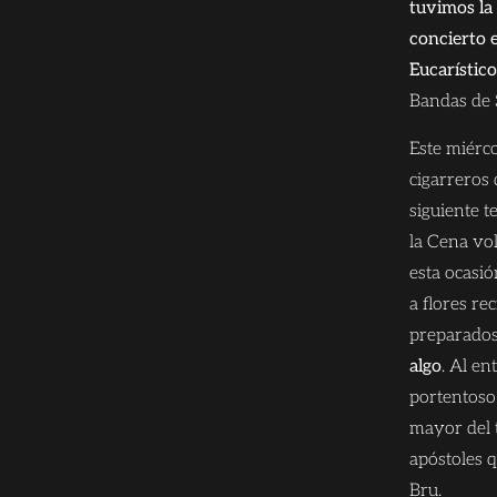
tuvimos la
concierto 
Eucarístico
Bandas de S
Este miérco
cigarreros
siguiente 
la Cena vol
esta ocasió
a flores re
preparados
algo
. Al en
portentoso 
mayor del 
apóstoles q
Bru.