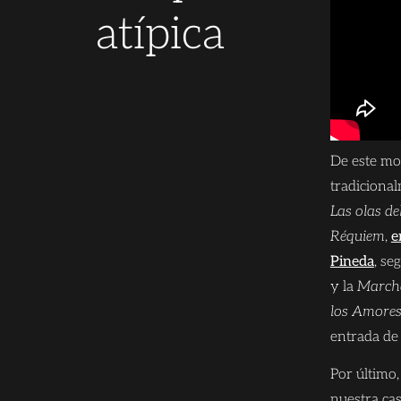
atípica
De este mo
tradiciona
Las olas d
Réquiem
,
e
Pineda
, se
y la
March
los Amore
entrada de
Por último
nuestra ca