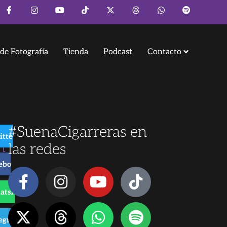
de Fotografía
Tienda
Podcast
Contacto
#SuenaCigarreras en
itter
n
las redes
ebook
atsApp
o
legram
r de