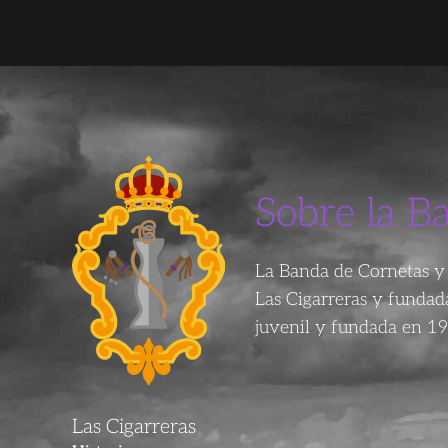
Sobre la B
La Banda de Cornetas y 
Las Cigarreras y funda
juvenil y fundada en 19
Las Cigarreras