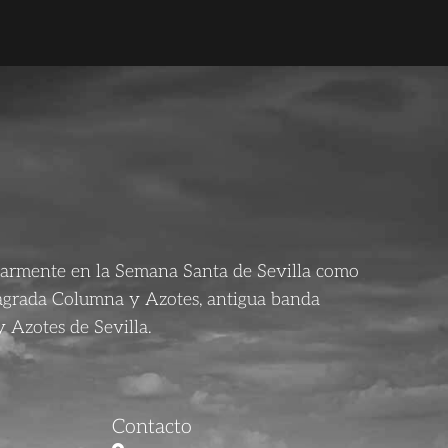
larmente en la Semana Santa de Sevilla como
agrada Columna y Azotes, antigua banda
 Azotes de Sevilla.
Contacto