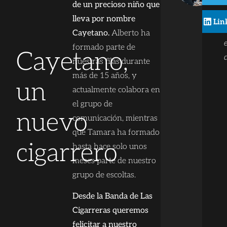
de un precioso niño que
lleva por nombre
Lin
Cayetano.
Alberto ha
formado parte de
Cayetano,
nuestras filas durante
más de 15 años, y
un
actualmente colabora en
el grupo de
nuevo
comunicación, mientras
que Tamara ha formado
cigarrero
hasta hace solo unos
meses parte de nuestro
grupo de escoltas.
Desde la Banda de Las
Cigarreras queremos
felicitar a nuestro