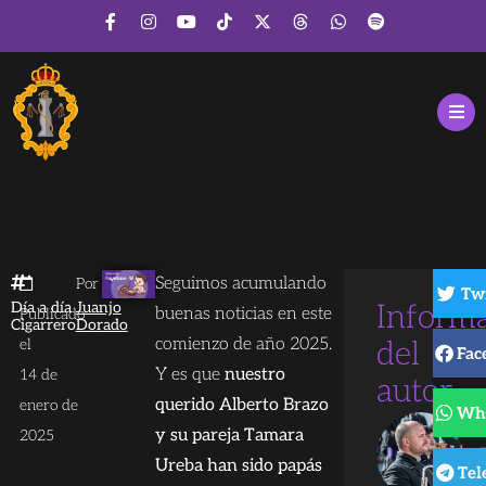
Seguimos acumulando
Por
Tw
Día a día
Juanjo
Inform
buenas noticias en este
Publicado
Cigarrero
Dorado
comienzo de año 2025.
el
del
Fac
Y es que
nuestro
14 de
autor
querido Alberto Brazo
enero de
Wh
y su pareja Tamara
2025
Ureba han sido papás
Tel