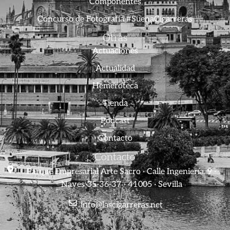
Componentes
Concurso de Fotografía #SuenaCigarreras
Otras
Actuaciones
Actualidad
Hemeroteca
Tienda
Podcast
Contacto
Contacto
Parque Empresarial Arte Sacro · Calle Ingeniería, 9 ·
Naves 35-36-37 · 41005 · Sevilla
info@lascigarreras.net