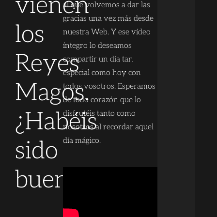
vienen
al que volvemos a dar las
gracias una vez más desde
los
nuestra Web. Y ese vídeo
íntegro lo deseamos
Reyes
compartir un día tan
especial como hoy con
Magos.
todos vosotros. Esperamos
de todo corazón que lo
¿Habéis
disfrutéis tanto como
nosotros al recordar aquel
día mágico.
sido
buenos?