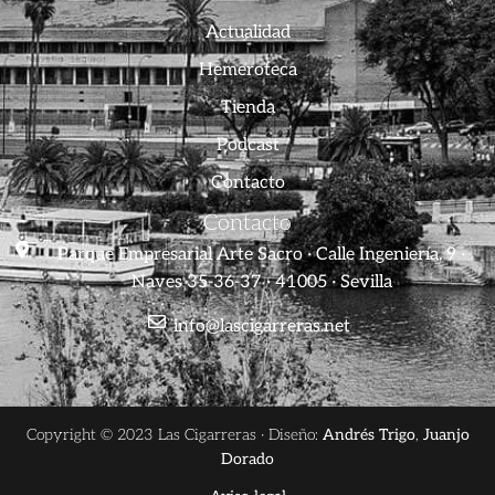
Actualidad
Hemeroteca
Tienda
Podcast
Contacto
Contacto
Parque Empresarial Arte Sacro · Calle Ingeniería, 9 ·
Naves 35-36-37 · 41005 · Sevilla
info@lascigarreras.net
Copyright © 2023 Las Cigarreras · Diseño:
Andrés Trigo
,
Juanjo
Dorado