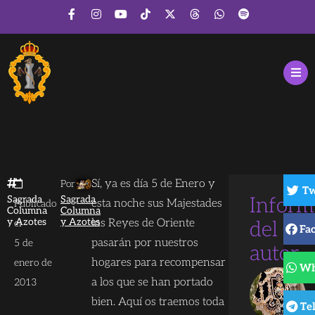
Sí, ya es día 5 de Enero y
Por
Tw
Sagrada
Sagrada
Inform
esta noche sus Majestades
Publicado
Columna
Columna
y Azotes
y Azotes
los Reyes de Oriente
el
del
Fa
pasarán por nuestros
5 de
autor
hogares para recompensar
enero de
Wh
a los que se han portado
2013
bien. Aquí os traemos toda
Te