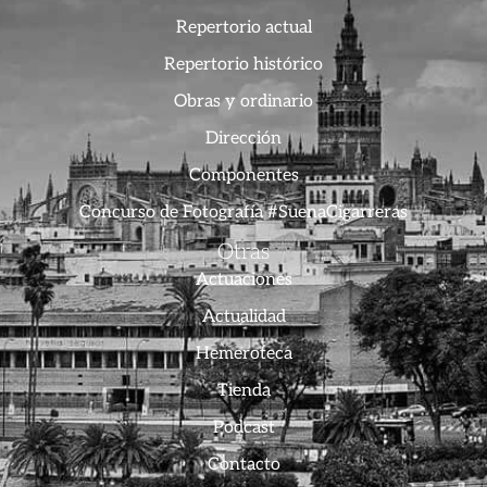
Repertorio actual
Repertorio histórico
Obras y ordinario
Dirección
Componentes
Concurso de Fotografía #SuenaCigarreras
Otras
Actuaciones
Actualidad
Hemeroteca
Tienda
Podcast
Contacto