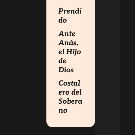
Prendi
do
Ante
Anás,
el Hijo
de
Dios
Costal
ero del
Sobera
no