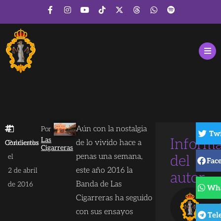
Aún con la nostalgia
Por
Twi
Las
Inform
de lo vivido hace a
Conciertos
Publicado
Cigarreras
penas una semana,
el
del
Fac
este año 2016 la
2 de abril
autor
Banda de Las
de 2016
Wh
Cigarreras ha seguido
con sus ensayos
Tel