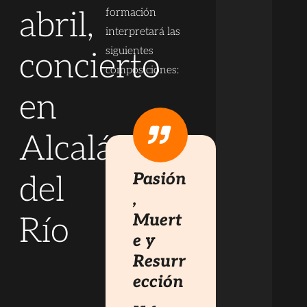
abril,
formación
interpretará las
siguientes
concierto
composiciones:
en
Alcalá
Pasión
del
,
Muert
Río
e y
Resurr
ección