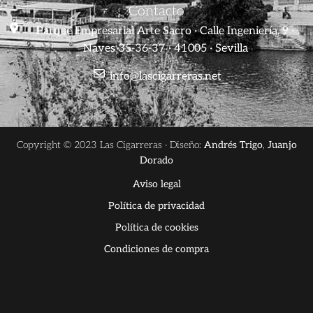
Contacto
Parque Empresarial Arte Sacro · Calle Ingeniería, 9 ·
Naves 35-36-37 · 41005 · Sevilla
info@lascigarreras.net
Copyright © 2023 Las Cigarreras · Diseño:
Andrés Trigo
,
Juanjo
Dorado
Aviso legal
Política de privacidad
Política de cookies
Condiciones de compra