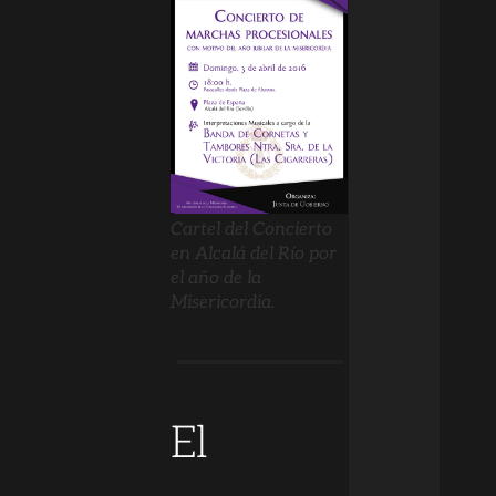
Cartel del Concierto
en Alcalá del Río por
el año de la
Misericordia.
El