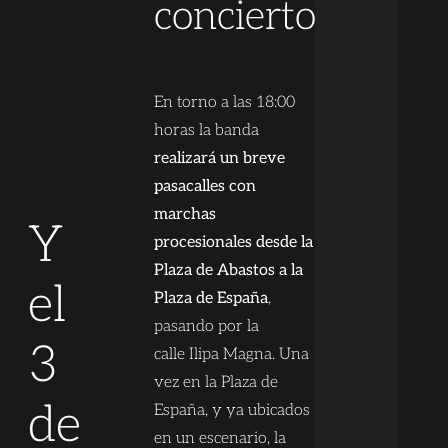
concierto
En torno a las 18:00
horas la banda
realizará un breve
pasacalles con
marchas
Y
procesionales desde la
Plaza de Abastos a la
el
Plaza de España
,
pasando por la
3
calle Ilipa Magna. Una
vez en la Plaza de
de
España, y ya ubicados
en un escenario, la