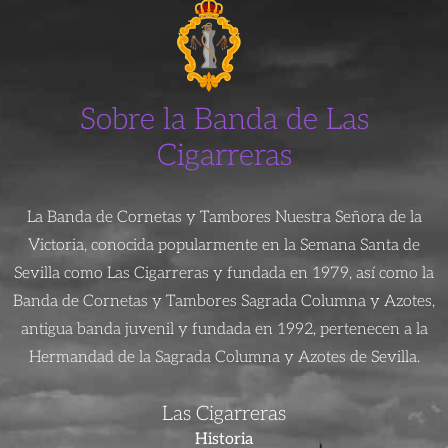
Sobre la Banda de Las
Cigarreras
La Banda de Cornetas y Tambores Nuestra Señora de la
Victoria, conocida popularmente en la Semana Santa de
Sevilla como Las Cigarreras y fundada en 1979, así como la
Banda de Cornetas y Tambores Sagrada Columna y Azotes,
antigua banda juvenil y fundada en 1992, pertenecen a la
Hermandad de la Sagrada Columna y Azotes de Sevilla.
Las Cigarreras
Historia