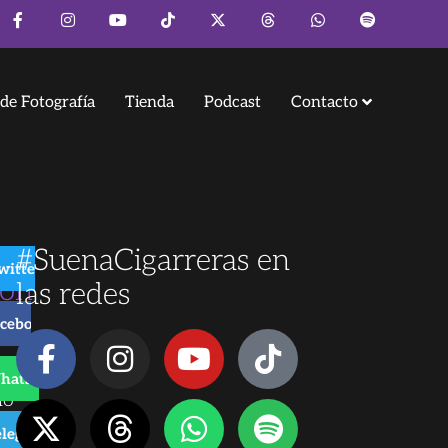
de Fotografía
Tienda
Podcast
Contacto
#SuenaCigarreras en
witter
ión
las redes
cebook
hatsApp
no
chez
elegram