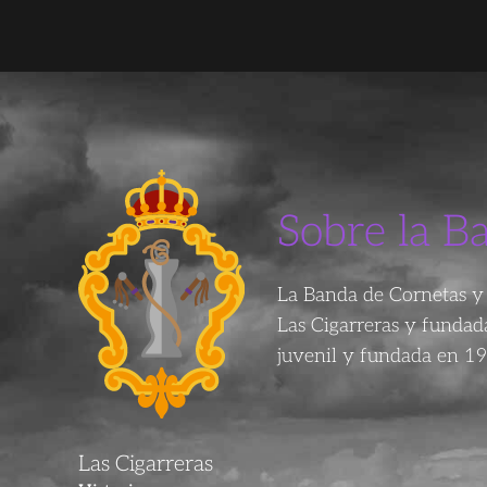
Sobre la B
La Banda de Cornetas y 
Las Cigarreras y funda
juvenil y fundada en 19
Las Cigarreras