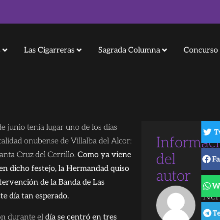
s
Las Cigarreras
Sagrada Columna
Concurso 
de junio tenía lugar uno de los días
T
Informac
calidad onubense de Villalba del Alcor:
Santa Cruz del Cerrillo.
Como ya viene
del
Fa
 en dicho festejo, la Hermandad quiso
autor
ntervención de la Banda de Las
W
Ne
te día tan esperado.
Sán
T
ón durante el
día se centró en tres