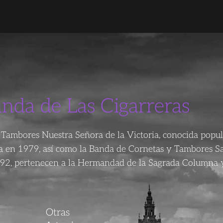
anda de Las Cigarreras
Tambores Nuestra Señora de la Victoria, conocida popu
da en 1979, así como la Banda de Cornetas y Tambores S
92, pertenecen a la Hermandad de la Sagrada Columna y
Otras