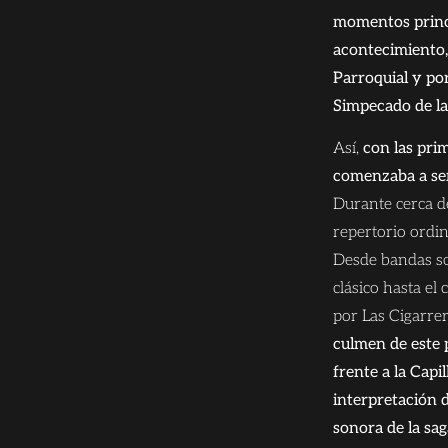
momentos princi
acontecimiento,
Parroquial y po
Simpecado de la
Así,
con las pri
comenzaba a ser
Durante cerca d
repertorio ordi
Desde bandas so
clásico hasta el
por Las Cigarre
culmen de este 
frente a la Capil
interpretación 
sonora de la sa