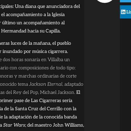
pales: Una diana que anunciadora del
L
 el acompañamiento a la Iglesia
r último un acompañamiento al
 Hermandad hacia su Capilla.
meras luces de la mañana, el pueblo
 inundado por música cigarrera.
e dos horas sonaría en Villalba un
nario con composiciones de todo tipo:
noras y marchas ordinarias de corte
 conocido tema
Jackson Eternal
, adaptado
ras del Rey del Pop, Michael Jackson.
El
primer pase de Las Cigarreras sería
la de la Santa Cruz del Cerrillo con la
de la adaptación de la conocida banda
ga
Star Wars
; del maestro John Williams,