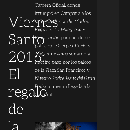
Carrera Oficial, donde
irrumpió en Campana a los
Viernes
sones de
Amor de Madre,
Réquiem, La Milagrosa
y
Santo
Resignación
para perderse
por la calle Sierpes.
Rocío
y
2016:
Jesús ante Anás
sonaron a
nuestro paso por los palcos
El
de la Plaza San Francisco y
Nuestro Padre Jesús del Gran
regalo
Poder
a nuestra llegada a la
Catedral.
de
la