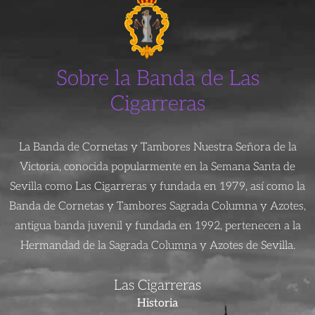
Sobre la Banda de Las
Cigarreras
La Banda de Cornetas y Tambores Nuestra Señora de la
Victoria, conocida popularmente en la Semana Santa de
Sevilla como Las Cigarreras y fundada en 1979, así como la
Banda de Cornetas y Tambores Sagrada Columna y Azotes,
antigua banda juvenil y fundada en 1992, pertenecen a la
Hermandad de la Sagrada Columna y Azotes de Sevilla.
Las Cigarreras
Historia