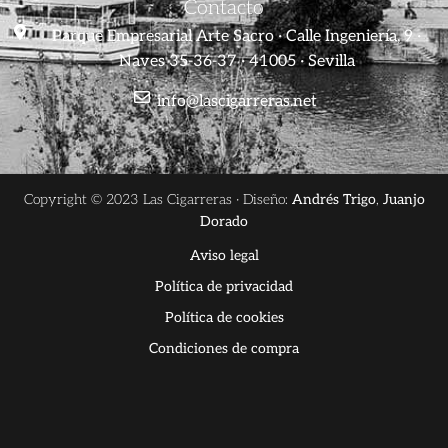
Contacto
Parque Empresarial Arte Sacro · Calle Ingeniería, 9 ·
Naves 35-36-37 · 41005 · Sevilla
info@lascigarreras.net
Copyright © 2023 Las Cigarreras · Diseño:
Andrés Trigo
,
Juanjo
Dorado
Aviso legal
Política de privacidad
Política de cookies
Condiciones de compra