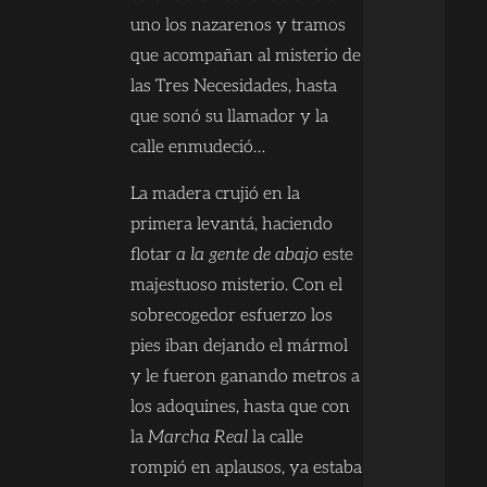
uno los nazarenos y tramos
que acompañan al misterio de
las Tres Necesidades, hasta
que sonó su llamador y la
calle enmudeció…
La madera crujió en la
primera levantá, haciendo
flotar
a la gente de abajo
este
majestuoso misterio. Con el
sobrecogedor esfuerzo los
pies iban dejando el mármol
y le fueron ganando metros a
los adoquines, hasta que con
la
Marcha Real
la calle
rompió en aplausos, ya estaba