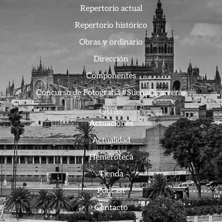
Repertorio actual
Repertorio histórico
Obras y ordinario
Dirección
Componentes
Concurso de Fotografía #SuenaCigarreras
Otras
Actuaciones
Actualidad
Hemeroteca
Tienda
Podcast
Contacto