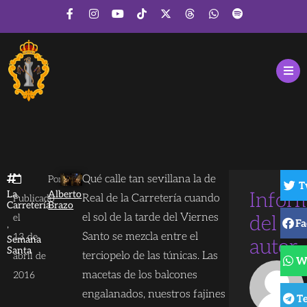
Qué calle tan sevillana la de
Por
T
La
Alberto
Infor
Real de la Carretería cuando
Publicado
Carretería
Brazo
el sol de la tarde del Viernes
el
del
Fa
,
Santo se mezcla entre el
13 de
Semana
autor
Santa
terciopelo de las túnicas. Las
abril de
W
macetas de los balcones
2016
engalanados, nuestros fajines
T