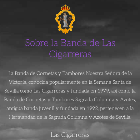
Sobre la Banda de Las
Cigarreras
La Banda de Cornetas y Tambores Nuestra Señora de la
Victoria, conocida popularmente en la Semana Santa de
Sevilla como Las Cigarreras y fundada en 1979, así como la
Banda de Cornetas y Tambores Sagrada Columna y Azotes,
antigua banda juvenil y fundada en 1992, pertenecen a la
Hermandad de la Sagrada Columna y Azotes de Sevilla.
Las Cigarreras