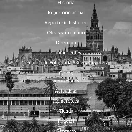
Historia
Repertorio actual
Repertorio histórico
Obras y ordinario
Dirección
Componentes
Concurso de Fotografía #SuenaCigarreras
Otras
Actuaciones
Actualidad
Hemeroteca
Tienda
Podcast
Contacto