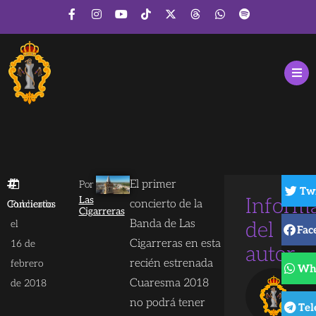
El primer
Por
Tw
Las
Inform
concierto de la
Conciertos
Publicado
Cigarreras
Banda de Las
el
del
Fac
Cigarreras en esta
16 de
autor
recién estrenada
febrero
Wh
Cuaresma 2018
de 2018
no podrá tener
Tel