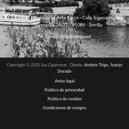
Contacto
Parque Empresarial Arte Sacro · Calle Ingeniería, 9 ·
Naves 35-36-37 · 41005 · Sevilla
info@lascigarreras.net
Copyright © 2023 Las Cigarreras · Diseño:
Andrés Trigo
,
Juanjo
Dorado
Aviso legal
Política de privacidad
Política de cookies
Condiciones de compra