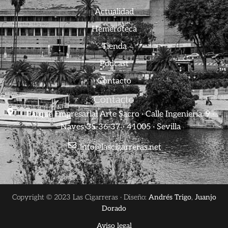
Actualidad
Hemeroteca
Tienda
Podcast
Contacto
Contacto
Parque Empresarial Arte Sacro · Calle Ingeniería, 9 ·
Naves 35-36-37 · 41005 · Sevilla
info@lascigarreras.net
Copyright © 2023 Las Cigarreras · Diseño:
Andrés Trigo
,
Juanjo
Dorado
Aviso legal