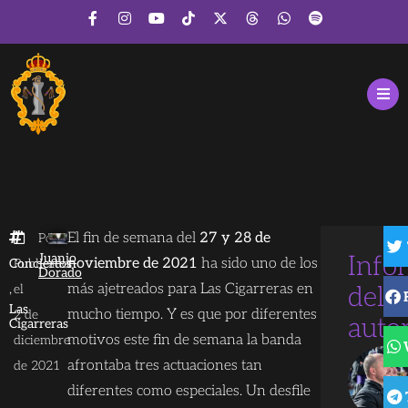
El fin de semana del
27 y 28 de
Por
Juanjo
Info
noviembre de 2021
ha sido uno de los
Conciertos
Publicado
Dorado
,
más ajetreados para Las Cigarreras en
el
del
Las
mucho tiempo. Y es que por diferentes
2 de
auto
Cigarreras
motivos este fin de semana la banda
diciembre
afrontaba tres actuaciones tan
de 2021
diferentes como especiales. Un desfile