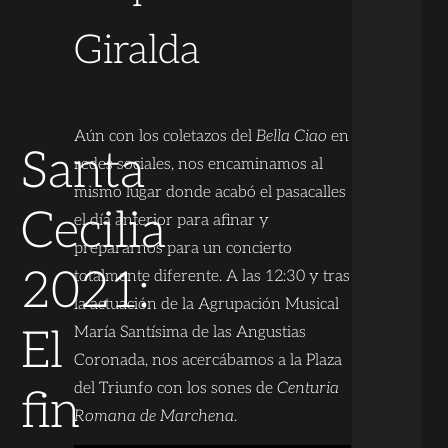
Giralda
Aún con los coletazos del
Bella Ciao
en
Santa
redes sociales, nos encaminamos al
mismo lugar donde acabó el pasacalles
Cecilia
el día anterior para afinar y
prepararnos para un concierto
2021:
totalmente diferente. A las 12:30 y tras
la actuación de la Agrupación Musical
El
María Santísima de las Angustias
Coronada, nos acercábamos a la Plaza
del Triunfo con los sones de
Centuria
fin
Romana de Marchena
.