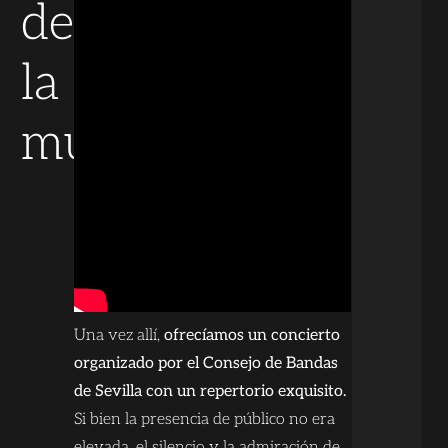
de
la
música
Una vez allí,
ofrecíamos un concierto
organizado por el Consejo de Bandas
de Sevilla con un repertorio exquisito.
Si bien la presencia de público no era
elevada, el silencio y la admiración de