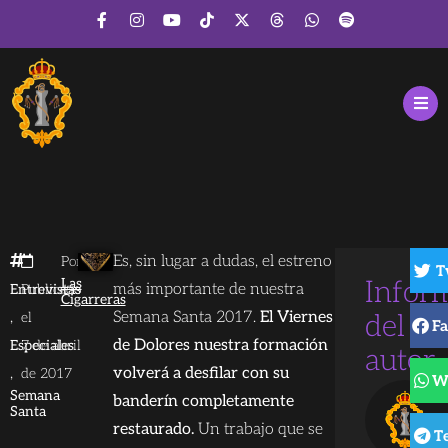
Es, sin lugar a dudas, el estreno
Por
T
Las
Infor
más importante de nuestra
Entrevistas
Publicado
Cigarreras
,
Semana Santa 2017.
El Viernes
el
del
F
de Dolores nuestra formación
Especiales
7 de abril
autor
,
volverá a desfilar con su
de 2017
W
Semana
banderín completamente
Santa
restaurado.
Un trabajo que se
T