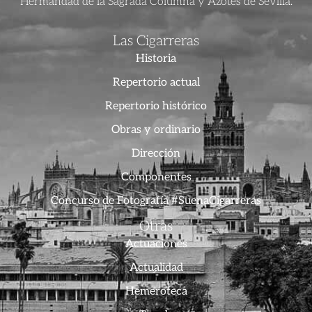
Hermandad de la Sagrada Columna y Azotes de Sevilla.
Las Cigarreras
Historia
Repertorio actual
Repertorio histórico
Obras y ordinario
Dirección
Componentes
Concurso de Fotografía #SuenaCigarreras
Otras
Actuaciones
Actualidad
Hemeroteca