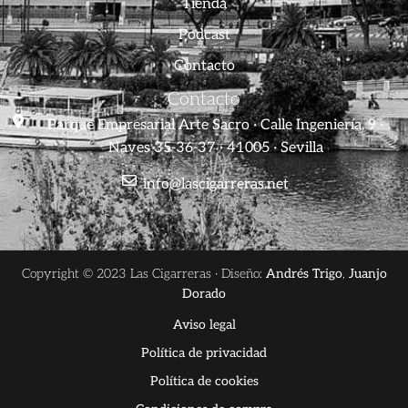
Tienda
Podcast
Contacto
Contacto
Parque Empresarial Arte Sacro · Calle Ingeniería, 9 ·
Naves 35-36-37 · 41005 · Sevilla
info@lascigarreras.net
Copyright © 2023 Las Cigarreras · Diseño:
Andrés Trigo
,
Juanjo
Dorado
Aviso legal
Política de privacidad
Política de cookies