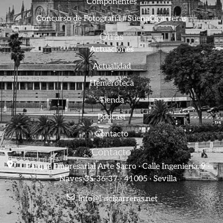
Componentes
Concurso de Fotografía #SuenaCigarreras
Otras
Actuaciones
Actualidad
Hemeroteca
Tienda
Podcast
Contacto
Contacto
Parque Empresarial Arte Sacro · Calle Ingeniería, 9 ·
Naves 35-36-37 · 41005 · Sevilla
info@lascigarreras.net