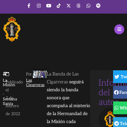
La Banda de Las
Por
Tw
La
Las
Inform
Cigarreras
seguirá
Publicado
Misión
Cigarreras
siendo la banda
el
del
Fac
,
sonora que
2 de
Semana
autor
Santa
acompaña al misterio
febrero
Wh
de la Hermandad de
de 2022
la Misión cada
Te