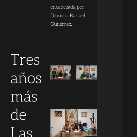
encabezada por
Dionisio Buñuel
Gutiérrez.
Tres
años
más
de
Las