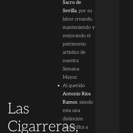
Sacro de
Sevilla
, por su
labor creando,
manteniendo y
mejorando el
patrimonio
artístico de
nuestra
Semana
Mayor.
Al querido
Antonio Ríos
Ramos
, siendo
Las
esta una
distinción
Cigarreras,
honorífica a