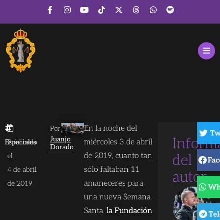
En la noche del
Por
Tw
Juanjo
Inform
miércoles 3 de abril
Especiales
Publicado
Dorado
de 2019, cuanto tan
el
del
Fac
sólo faltaban 11
4 de abril
autor
amaneceres para
de 2019
Wh
una nueva Semana
Santa,
la Fundación
Te