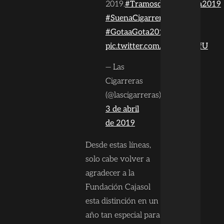
2019.
#TramosdeCuaresma2019
#SuenaCigarreras
#GotaaGota2019
pic.twitter.com/Zajam6SBfU
— Las
Cigarreras
(@lascigarreras)
3 de abril
de 2019
Desde estas líneas,
solo cabe volver a
agradecer a la
Fundación Cajasol
esta distinción en un
año tan especial para