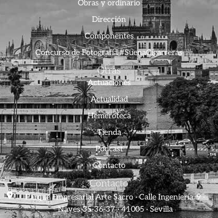
Obras y ordinario
Dirección
Componentes
Concurso de Fotografía #SuenaCigarreras
Otras
Actuaciones
Actualidad
Hemeroteca
Tienda
Podcast
Contacto
Contacto
Parque Empresarial Arte Sacro · Calle Ingeniería, 9 ·
Naves 35-36-37 · 41005 · Sevilla