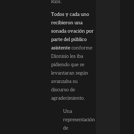
Ríos.
Todos y cada uno
recibieron una
sonada ovación por
parte del público
asistente
conforme
Dionisio les iba
pidiendo que se
levantaran según
avanzaba su
discurso de
agradecimiento.
Una
representación
de