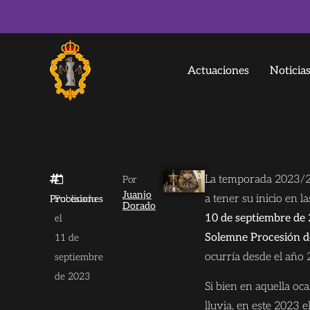
Actuaciones
Noticia
La temporada 2023/20
Por
Juanjo
a tener su inicio en 
Procesiones
Publicado
Dorado
10 de septiembre de 
el
Solemne Procesión de
11 de
ocurría desde el año 
septiembre
de 2023
Si bien en aquella oc
lluvia, en este 2023 e