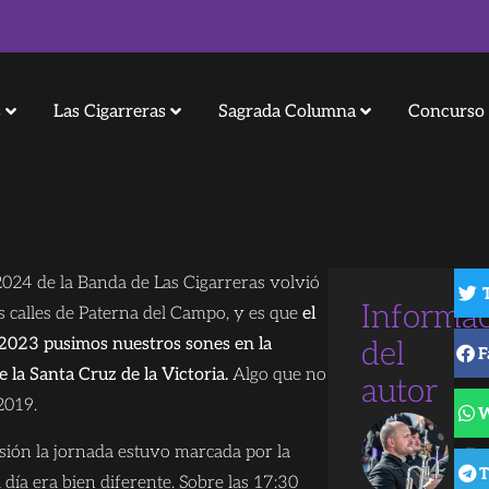
s
Las Cigarreras
Sagrada Columna
Concurso 
24 de la Banda de Las Cigarreras volvió
Informa
las calles de Paterna del Campo, y es que
el
2023 pusimos nuestros sones en la
del
F
 la Santa Cruz de la Victoria.
Algo que no
autor
2019.
Ju
asión la jornada estuvo marcada por la
Do
T
l día era bien diferente. Sobre las 17:30
Dir