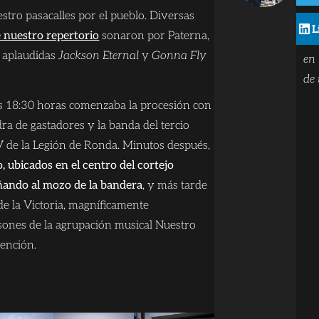
tro pasacalles por el pueblo. Diversas
co
L
e nuestro repertorio
sonaron por Paterna,
Co
 aplaudidas
Jackson Eternal
y
Gonna Fly
en 
de 
as 18:30 horas comenzaba la procesión con
dra de gastadores y la banda del tercio
V de la Legión de Ronda. Minutos después,
, ubicados en el centro del cortejo
ñando al mozo de la bandera
, y más tarde
 de la Victoria, magníficamente
ones de la agrupación musical Nuestro
dención.