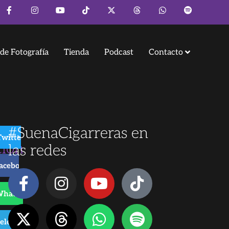
de Fotografía
Tienda
Podcast
Contacto
#SuenaCigarreras en
Twitter
ción
las redes
acebook
WhatsApp
anjo
rado
elegram
ector de