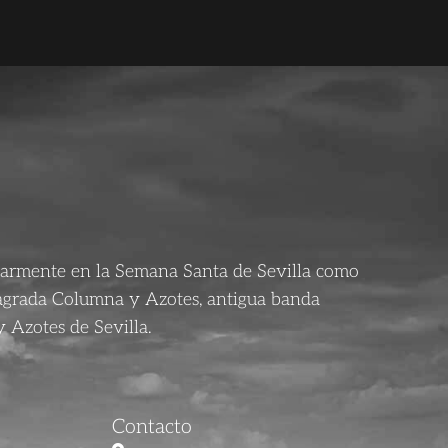
larmente en la Semana Santa de Sevilla como
agrada Columna y Azotes, antigua banda
 Azotes de Sevilla.
Contacto