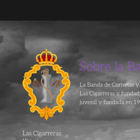
Sobre la B
La Banda de Cornetas y 
Las Cigarreras y funda
juvenil y fundada en 19
Las Cigarreras