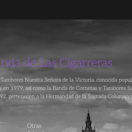
anda de Las Cigarreras
Tambores Nuestra Señora de la Victoria, conocida popu
da en 1979, así como la Banda de Cornetas y Tambores S
92, pertenecen a la Hermandad de la Sagrada Columna y
Otras