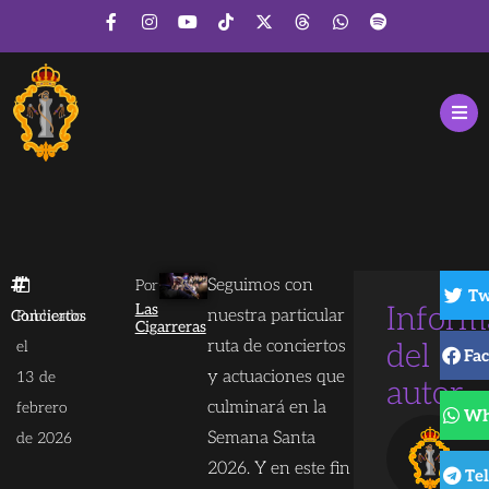
Seguimos con
Por
Tw
Las
Inform
nuestra particular
Conciertos
Publicado
Cigarreras
ruta de conciertos
el
del
Fa
y actuaciones que
13 de
autor
culminará en la
febrero
Wh
Semana Santa
de 2026
2026. Y en este fin
Te