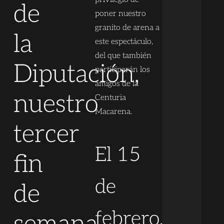
de
poner nuestro
granito de arena a
la
este espectáculo,
del que también
Diputación,
participarán los
amigos de la
nuestro
Centuria
Macarena.
tercer
El 15
fin
de
de
febrero,