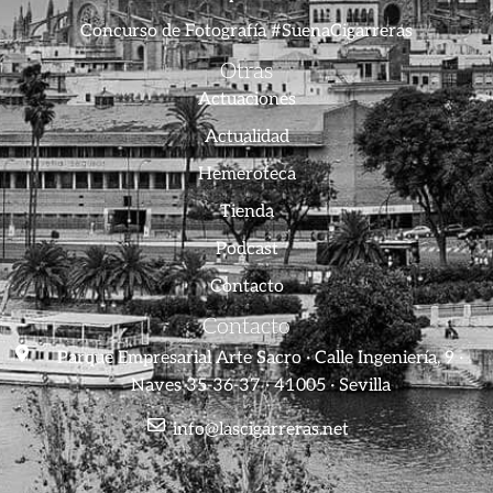
Concurso de Fotografía #SuenaCigarreras
Otras
Actuaciones
Actualidad
Hemeroteca
Tienda
Podcast
Contacto
Contacto
Parque Empresarial Arte Sacro · Calle Ingeniería, 9 ·
Naves 35-36-37 · 41005 · Sevilla
info@lascigarreras.net