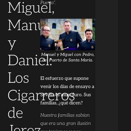
Miguel,
Puerto”.
Manuel
y
Manuel y Miguel con Pedro,
Daniel:
del Puerto de Santa María.
Los
El esfuerzo que supone
venir los días de ensayo a
Cigarreros
Sevilla es muy duro. Sus
familias, ¿qué dicen?
de
Nuestra familias sabían
que era una gran ilusión