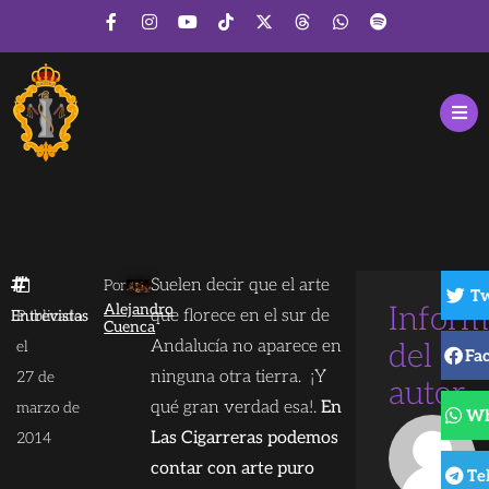
Suelen decir que el arte
Por
Tw
Alejandro
Inform
que florece en el sur de
Entrevistas
Publicado
Cuenca
Andalucía no aparece en
el
del
Fa
ninguna otra tierra. ¡Y
27 de
autor
qué gran verdad esa!.
En
marzo de
Wh
Las Cigarreras podemos
2014
contar con arte puro
Te