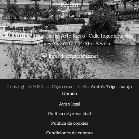
Podcast
Contacto
Contacto
Parque Empresarial Arte Sacro · Calle Ingeniería, 9 ·
Naves 35-36-37 · 41005 · Sevilla
info@lascigarreras.net
Copyright © 2023 Las Cigarreras · Diseño:
Andrés Trigo
,
Juanjo
Dorado
Aviso legal
Política de privacidad
Política de cookies
Condiciones de compra