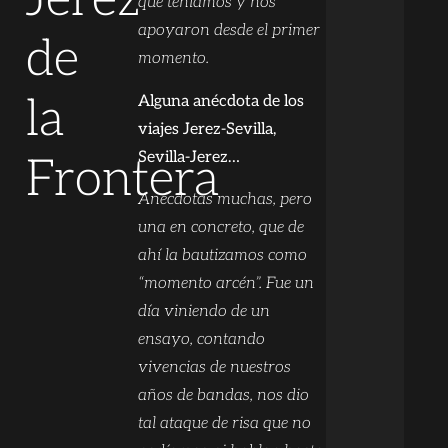
Jerez
que teníamos y nos
apoyaron desde el primer
de
momento.
la
Alguna anécdota de los
viajes Jerez-Sevilla,
Sevilla-Jerez…
Frontera
Anécdotas muchas, pero
una en concreto, que de
ahí la bautizamos como
“momento arcén”. Fue un
día viniendo de un
ensayo, contando
vivencias de nuestros
años de bandas, nos dio
tal ataque de risa que no