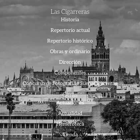
Las Cigarreras
Historia
Repertorio actual
Repertorio histórico
Obras y ordinario
Dirección
Componentes
Concurso de Fotografía #SuenaCigarreras
Otras
Actuaciones
Actualidad
Hemeroteca
Tienda