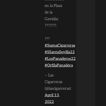
en la Plaza
de la
Gavidia:
???????.
???
#SuenaCigarreras
#SSantaSevilla22
#LosPanaderos22
#OrfilaPanadera
— Las
Cigarreras
(@lascigarreras)
April 13,
2022