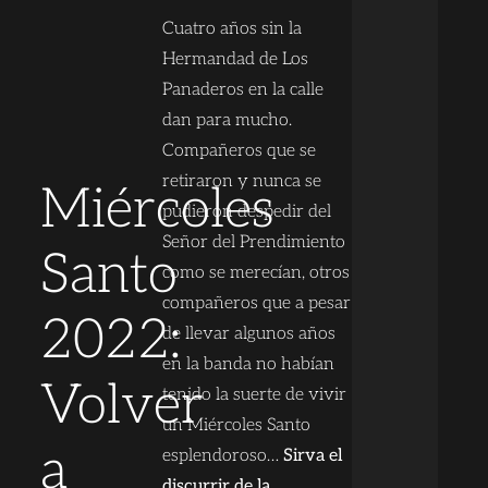
Cuatro años sin la
Hermandad de Los
Panaderos en la calle
dan para mucho.
Compañeros que se
retiraron y nunca se
Miércoles
pudieron despedir del
Señor del Prendimiento
Santo
como se merecían, otros
compañeros que a pesar
2022:
de llevar algunos años
en la banda no habían
Volver
tenido la suerte de vivir
un Miércoles Santo
a
esplendoroso…
Sirva el
discurrir de la