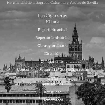
Hermandad de la Sagrada Columna y Azotes de Sevilla.
Las Cigarreras
Historia
Repertorio actual
Repertorio histórico
Obras y ordinario
Dirección
Componentes
Concurso de Fotografía #SuenaCigarreras
Otras
Actuaciones
Actualidad
Hemeroteca