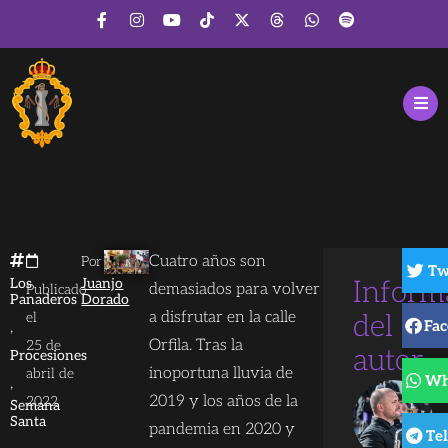
Cuatro años son
Por
Tw
Los
Juanjo
Inform
demasiados para volver
Publicado
Panaderos
Dorado
a disfrutar en la calle
el
del
Fa
,
Orfila. Tras la
25 de
autor
Procesiones
inoportuna lluvia de
abril de
Wh
,
2019 y los años de la
2022
Semana
Santa
pandemia en 2020 y
Te