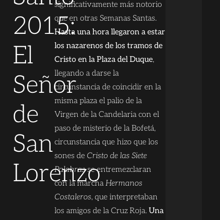
significativamente más notorio
2015:
que en otras Semanas Santas.
Hasta una hora llegaron a estar
los nazarenos de los tramos de
El
Cristo en la Plaza del Duque
,
llegando a darse la
Señor
circunstancia de coincidir en la
misma plaza el palio de la
de
Virgen de la Candelaria con el
paso de misterio de la Bofetá,
San
circunstancia que hizo que los
sones de
Cristo de las Siete
Lorenzo
Palabras
se entremezclaran
con la marcha
Hermanos
Costaleros
, que interpretaban
los amigos de la Cruz Roja.
Una