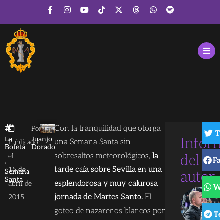
Con la tranquilidad que otorga
Por
T
La
Juanjo
Infor
una Semana Santa sin
Publicado
Bofetá
Dorado
sobresaltos meteorológicos,
la
el
del
F
,
tarde caía sobre Sevilla en una
15 de
Semana
autor
Santa
esplendorosa y muy calurosa
abril de
W
jornada de Martes Santo.
El
2015
goteo de nazarenos blancos por
T