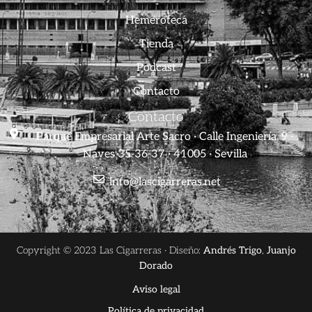
Hemeroteca
Tienda
Podcast
Contacto
Contacto
Parque Empresarial Arte Sacro · Calle Ingeniería, 9 ·
Naves 35-36-37 · 41005 · Sevilla
info@lascigarreras.net
Copyright © 2023 Las Cigarreras · Diseño:
Andrés Trigo
,
Juanjo
Dorado
Aviso legal
Política de privacidad