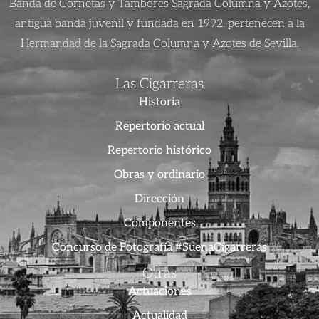
Banda de Cornetas y Tambores Sagrada Columna y Azotes,
antigua banda juvenil y fundada en 1992, pertenecen a la
Hermandad de la Sagrada Columna y Azotes de Sevilla.
Las Cigarreras
Historia
Repertorio actual
Repertorio histórico
Obras y ordinario
Dirección
Componentes
Concurso de Fotografía #SuenaCigarreras
Otras
Actuaciones
Actualidad