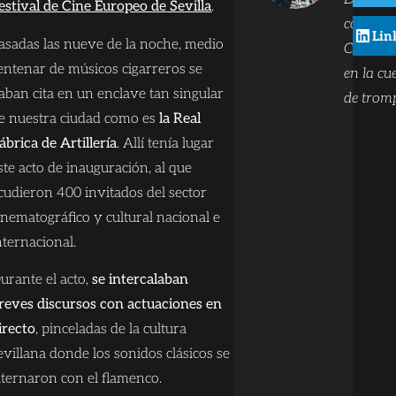
estival de Cine Europeo de Sevilla
.
comunic
Lin
asadas las nueve de la noche, medio
Compon
entenar de músicos cigarreros se
en la cu
aban cita en un enclave tan singular
de tromp
e nuestra ciudad como es
la Real
ábrica de Artillería
. Allí tenía lugar
ste acto de inauguración, al que
cudieron 400 invitados del sector
inematográfico y cultural nacional e
nternacional.
urante el acto,
se intercalaban
reves discursos con actuaciones en
irecto
, pinceladas de la cultura
evillana donde los sonidos clásicos se
lternaron con el flamenco.