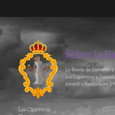
Sobre la B
La Banda de Cornetas y 
Las Cigarreras y funda
juvenil y fundada en 19
Las Cigarreras