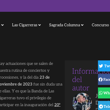
s
Las Cigarreras
Sagrada Columna
Concurso 
ay actuaciones que se salen de
Tw
Informació
uestra rutina de conciertos y
rocesiones, y la del día
23 de
del
Fac
oviembre de 2023
fue sin duda una
autor
e ellas. Y es que la Banda de Las
Wh
Juanjo
igarreras tuvo el privilegio de
Dorad
articipar en la inauguración del
20º
Tel
Director