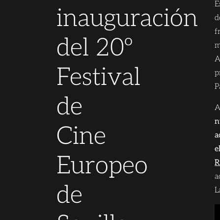
E
inauguración
d
f
del 20º
m
A
Festival
p
P
de
A
n
Cine
a
e
Europeo
R
a
de
L