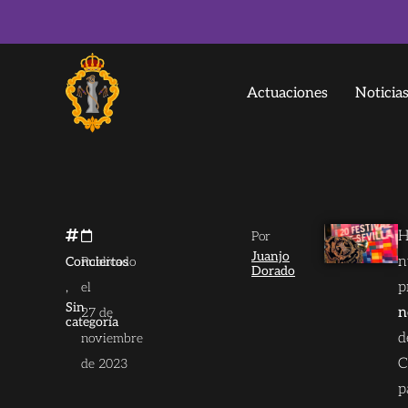
Actuaciones
Noticia
H
Por
Juanjo
n
Conciertos
Publicado
Dorado
,
p
el
Sin
n
27 de
categoría
d
noviembre
C
de 2023
p