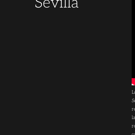
Sevilla
L
S
r
l
r
c