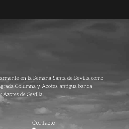
larmente en la Semana Santa de Sevilla como
agrada Columna y Azotes, antigua banda
 Azotes de Sevilla.
Contacto