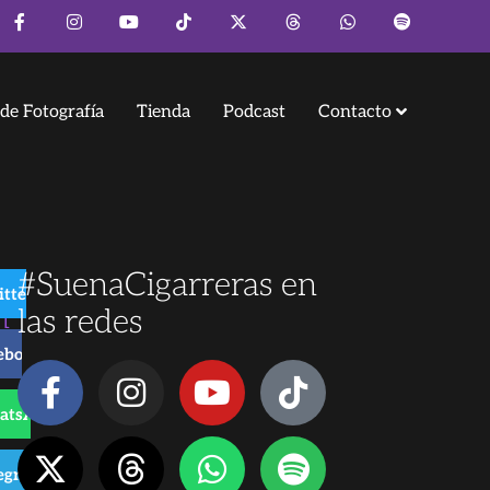
de Fotografía
Tienda
Podcast
Contacto
#SuenaCigarreras en
itter
n
las redes
ebook
atsApp
o
egram
 de