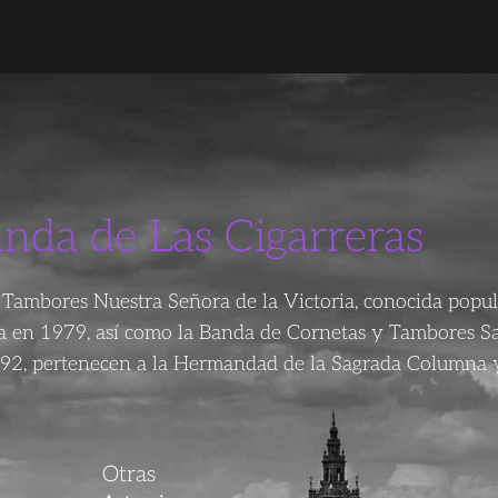
anda de Las Cigarreras
Tambores Nuestra Señora de la Victoria, conocida popu
da en 1979, así como la Banda de Cornetas y Tambores S
92, pertenecen a la Hermandad de la Sagrada Columna y
Otras