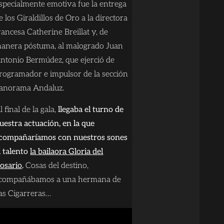
specialmente emotiva fue la entrega
e los Giraldillos de Oro a la directora
rancesa Catherine Breillat y, de
anera póstuma, al malogrado Juan
ntonio Bermúdez, que ejerció de
rogramador e impulsor de la sección
anorama Andaluz.
l final de la gala,
llegaba el turno de
uestra actuación, en la que
compañaríamos con nuestros sones
l talento
la bailaora Gloria del
osario
.
Cosas del destino,
compañábamos a una hermana de
as Cigarreras…