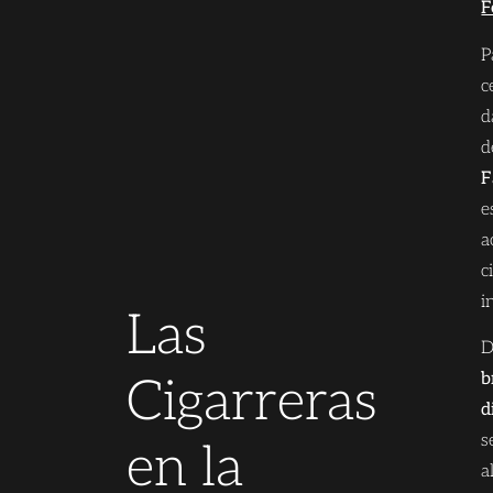
F
P
c
d
d
F
e
a
c
i
Las
D
b
Cigarreras
d
s
en la
a