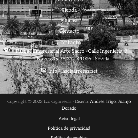
Tienda
Podcast
Contacto
Contacto
Parque Empresarial Arte Sacro · Calle Ingeniería, 9 ·
Naves 35-36-37 · 41005 · Sevilla
info@lascigarreras.net
Copyright © 2023 Las Cigarreras · Diseño:
Andrés Trigo
,
Juanjo
Dorado
Aviso legal
Política de privacidad
Política de cookies