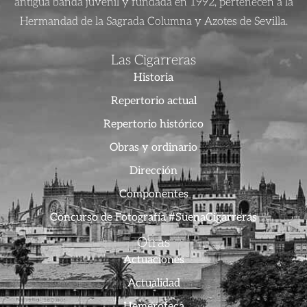
antigua banda juvenil y fundada en 1992, pertenecen a la
Hermandad de la Sagrada Columna y Azotes de Sevilla.
Las Cigarreras
Historia
Repertorio actual
Repertorio histórico
Obras y ordinario
Dirección
Componentes
Concurso de Fotografía #SuenaCigarreras
Otras
Actuaciones
Actualidad
Hemeroteca