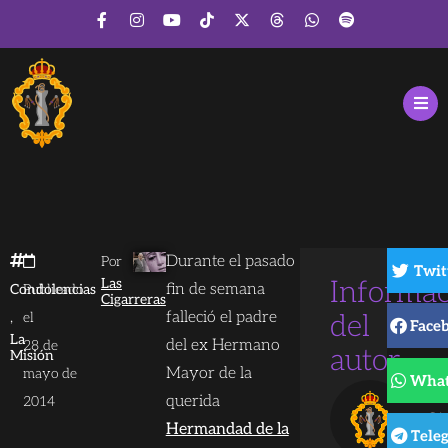
Durante el pasado
Por
Twit
Las
Informa
fin de semana
Condolencias
Publicado
Cigarreras
,
falleció el padre
el
del
Face
La
del ex Hermano
28 de
autor
Misión
Mayor de la
mayo de
Wha
La
querida
2014
Ci
Hermandad de la
Tele