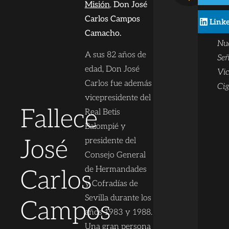
Ba
Misión
,
Don José
cor
Carlos Campos
Link
ta
Camacho.
Nu
A sus 82 años de
Señ
edad, Don José
Vic
Carlos fue además
Cig
vicepresidente del
Fallece
Real Betis
Balompié y
José
presidente del
Consejo General
de Hermandades
Carlos
y Cofradías de
Sevilla durante los
Campos
años 1983 y 1988.
Una gran persona