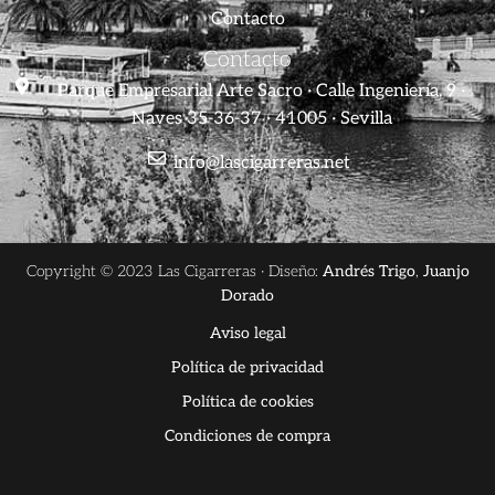
Contacto
Contacto
Parque Empresarial Arte Sacro · Calle Ingeniería, 9 ·
Naves 35-36-37 · 41005 · Sevilla
info@lascigarreras.net
Copyright © 2023 Las Cigarreras · Diseño:
Andrés Trigo
,
Juanjo
Dorado
Aviso legal
Política de privacidad
Política de cookies
Condiciones de compra