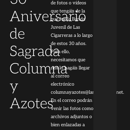
de fotos o vídeos
Aniversario
que tengáis de la
que fue la Banda
Juvenil de Las
de
Cigarreras a lo largo
de estos 30 años.
Sagrada
Para ello,
necesitamos que
Columna
nos lo hagáis llegar
al correo
y
electrónico
columnayazotes@lascigarreras.net.
Azotes
En el correo podrán
venir las fotos como
archivos adjuntos o
bien enlazadas a