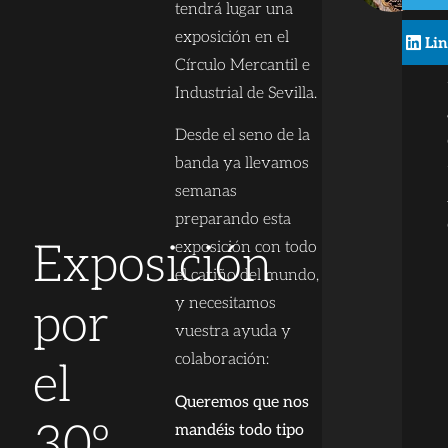
tendrá lugar una
exposición en el
Li
Círculo Mercantil e
Industrial de Sevilla.
Desde el seno de la
banda ya llevamos
semanas
preparando esta
Exposición
exposición con todo
el cariño del mundo,
y necesitamos
por
vuestra ayuda y
colaboración:
el
Queremos que nos
30º
mandéis todo tipo