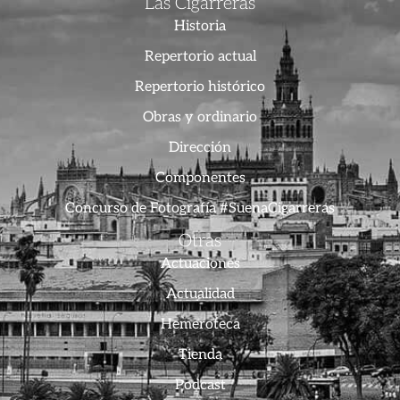
Las Cigarreras
Historia
Repertorio actual
Repertorio histórico
Obras y ordinario
Dirección
Componentes
Concurso de Fotografía #SuenaCigarreras
Otras
Actuaciones
Actualidad
Hemeroteca
Tienda
Podcast