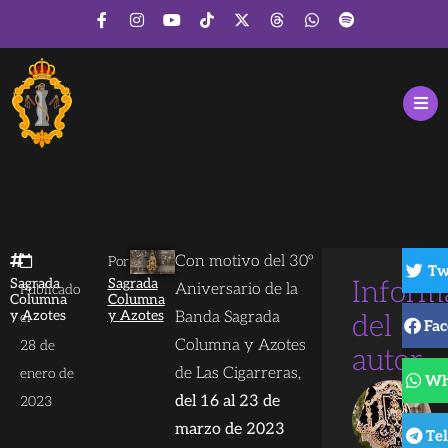
Con motivo del 30º
Por
Tw
Sagrada
Sagrada
Inform
Aniversario de la
Publicado
Columna
Columna
y Azotes
y Azotes
Banda Sagrada
el
del
Fa
Columna y Azotes
28 de
autor
de Las Cigarreras,
enero de
Wh
del 16 al 23 de
2023
marzo de 2023
Te