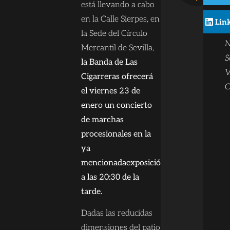
B
está llevando a cabo
c
en la Calle Sierpes, en
Lin
t
la Sede del Círculo
N
Mercantil de Sevilla,
S
la Banda de Las
V
Cigarreras ofrecerá
C
el viernes 23 de
enero un concierto
de marchas
procesionales en la
ya
mencionadaexposición
a las 20:30 de la
tarde.
Dadas las reducidas
dimensiones del patio