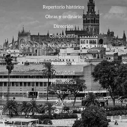
Repertorio histórico
Obras y ordinario
Dirección
Componentes
Concurso de Fotografía #SuenaCigarreras
Otras
Actuaciones
Actualidad
Hemeroteca
Tienda
Podcast
Contacto
Contacto