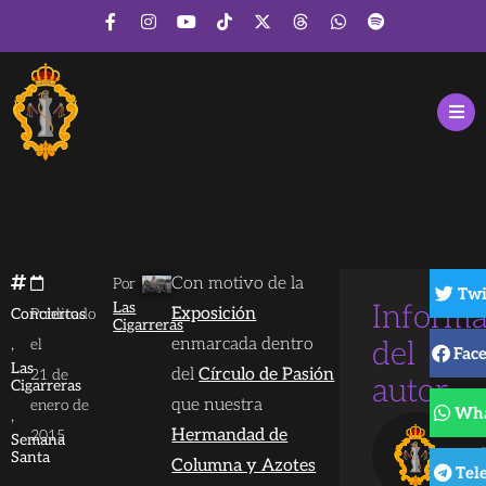
Con motivo de la
Por
Twi
Las
Informa
Exposición
Conciertos
Publicado
Cigarreras
,
enmarcada dentro
el
del
Fac
Las
del
Círculo de Pasión
21 de
autor
Cigarreras
que nuestra
enero de
Wha
,
L
Hermandad de
2015
Semana
C
Santa
Columna y Azotes
Tel