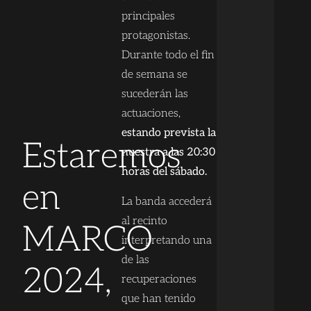
principales
protagonistas.
Durante todo el fin
de semana se
sucederán las
actuaciones,
estando prevista la
Estaremos
nuestra a las 20:30
horas del sábado.
en
La banda accederá
al recinto
MARCO
interpretando una
de las
2024,
recuperaciones
que han tenido