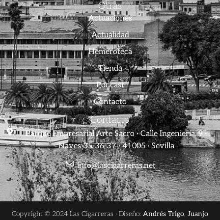
Otras
Actuaciones
Actualidad
Hemeroteca
Tienda
Podcast
Contacto
Contacto
Parque Empresarial Arte Sacro · Calle Ingeniería, 9 ·
Naves 35-36-37 · 41005 · Sevilla
info@lascigarreras.net
Copyright © 2024 Las Cigarreras · Diseño:
Andrés Trigo
,
Juanjo