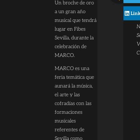
B
Un broche de oro
c
a un gran año
Lin
t
musical que tendrá
N
lugar en Fibes
S
Sevilla, durante la
V
celebración de
C
MARCO.
MARCO es una
feria temática que
aunará la música,
el arte y las
cofradías con las
formaciones
musicales
referentes de
Sevilla como