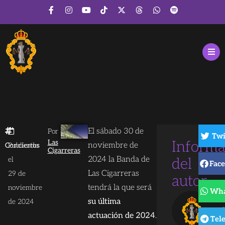
El sábado 30 de
Por
Twi
Las
Informa
noviembre de
Conciertos
Publicado
Cigarreras
2024 la Banda de
el
del
Fac
Las Cigarreras
29 de
autor
tendrá la que será
noviembre
Wha
L
su última
de 2024
C
actuación de 2024
.
Tel