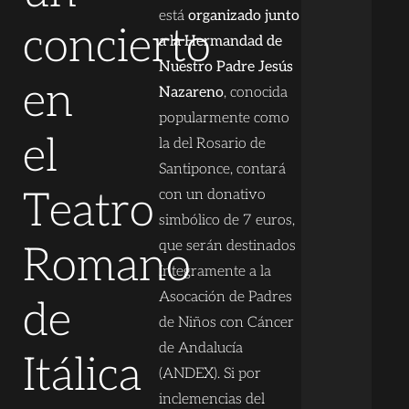
está
organizado junto
concierto
a la Hermandad de
Nuestro Padre Jesús
en
Nazareno
, conocida
popularmente como
el
la del Rosario de
Santiponce, contará
Teatro
con un donativo
simbólico de 7 euros,
que serán destinados
Romano
íntegramente a la
Asocación de Padres
de
de Niños con Cáncer
de Andalucía
Itálica
(ANDEX). Si por
inclemencias del