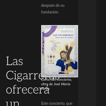
después de su
fundación.
Las
Cigarreras
Cartel del concierto,
obra de José María
ofrecerá
Hoyo.
un
Este concierto, que