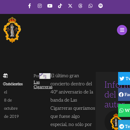
El último gran
Por
T
Las
Infor
concierto dentro del
Conciertos
Publicado
Cigarreras
40º aniversario de la
el
del
Fa
banda de Las
8 de
autor
Cigarreras queríamos
octubre
W
que fuese algo
de 2019
especial, no sólo por
Te