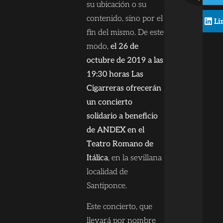
su ubicación o su
contenido, sino por el
Li
fin del mismo. De este
modo,
el 26 de
octubre de 2019 a las
19:30 horas Las
Cigarreras ofrecerán
un concierto
solidario a beneficio
de ANDEX en el
Teatro Romano de
Itálica
, en la sevillana
localidad de
Santiponce.
Este concierto, que
llevará por nombre