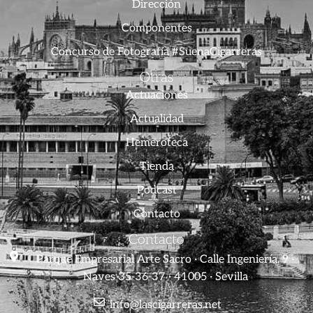
Dirección
Componentes
Concurso de Fotografía #SuenaCigarreras
Otras
Actuaciones
Actualidad
Hemeroteca
Tienda
Podcast
Contacto
Contacto
Parque Empresarial Arte Sacro · Calle Ingeniería, 9 ·
Naves 35-36-37 · 41005 · Sevilla
info@lascigarreras.net