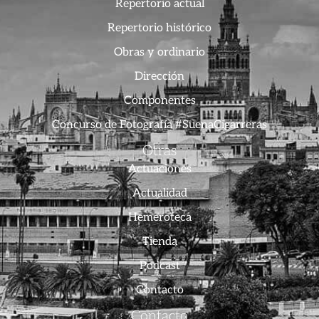
Repertorio actual
Repertorio histórico
Obras y ordinario
Dirección
Componentes
Concurso de Fotografía #SuenaCigarreras
Otras
Actuaciones
Actualidad
Hemeroteca
Tienda
Podcast
Contacto
Contacto