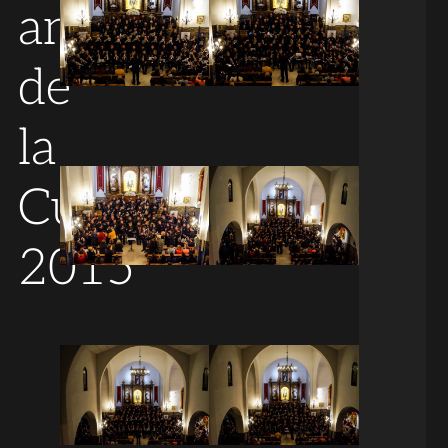
antesala
de
la
Cuaresma
2015