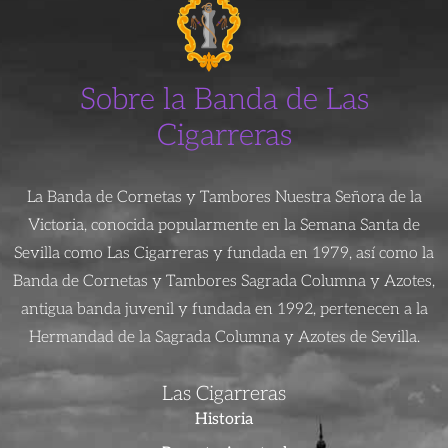
Sobre la Banda de Las
Cigarreras
La Banda de Cornetas y Tambores Nuestra Señora de la
Victoria, conocida popularmente en la Semana Santa de
Sevilla como Las Cigarreras y fundada en 1979, así como la
Banda de Cornetas y Tambores Sagrada Columna y Azotes,
antigua banda juvenil y fundada en 1992, pertenecen a la
Hermandad de la Sagrada Columna y Azotes de Sevilla.
Las Cigarreras
Historia