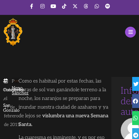
Como es habitual por estas fechas, las
Por
Neno
Inf
horas de sol van ganándole terreno a la
Conciertos
Publicado
Sánchez
,
noche, los naranjos se preparan para
el
del
San
inundar nuestra ciudad de azahares y ya
17 de
auto
Gonzalo
de lejos se
vislumbra una nueva Semana
febrero
Santa.
de 2015
La cuaresma es inminente, y es por eso