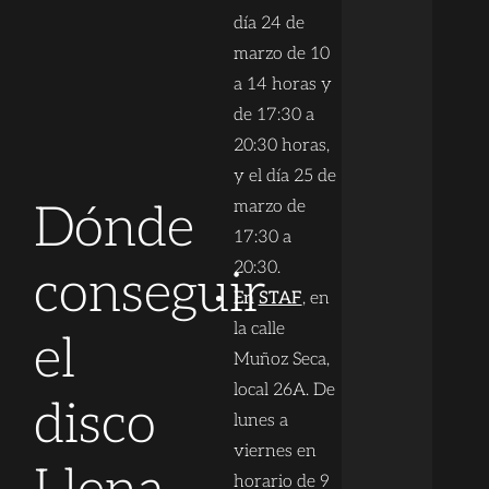
día 24 de
marzo de 10
a 14 horas y
de 17:30 a
20:30 horas,
y el día 25 de
Dónde
marzo de
17:30 a
20:30.
conseguir
En
STAF
, en
la calle
el
Muñoz Seca,
local 26A. De
disco
lunes a
viernes en
horario de 9