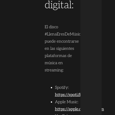
digital:
El disco
#LlenaEresDeMúsica
puede encontrarse
en las siguientes
plataformas de
música en
streaming:
Spotify:
https://spoti.fi/3rh4L9d
Apple Music:
https://apple.co/3tMFu8m