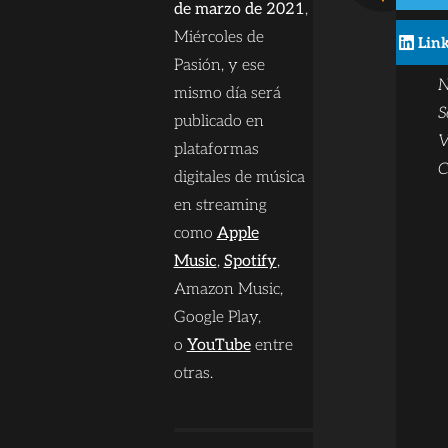
B
de marzo de 2021
,
c
Miércoles de
Lin
t
Pasión, y ese
N
mismo día será
S
publicado en
V
plataformas
C
digitales de música
en streaming
como
Apple
Music
,
Spotify
,
Amazon Music,
Google Play,
o
YouTube
entre
otras.