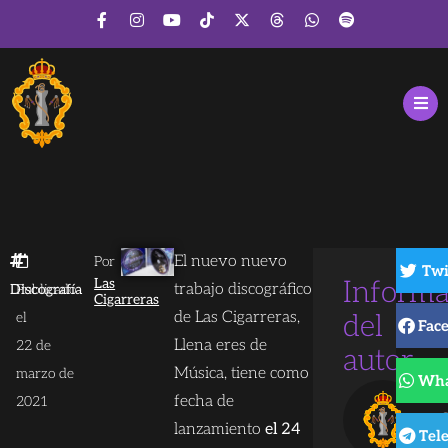
El nuevo nuevo
Por
Twi
Las
Informa
trabajo discográfico
Discografía
Publicado
Cigarreras
de Las Cigarreras,
el
del
Fac
Llena eres de
22 de
autor
Música, tiene como
marzo de
Wha
L
fecha de
2021
C
lanzamiento
el 24
Tel