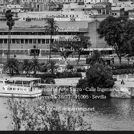
Concurso de Fotografía #SuenaCigarreras
Otras
Actuaciones
Actualidad
Hemeroteca
Tienda
Podcast
Contacto
Contacto
Parque Empresarial Arte Sacro · Calle Ingeniería, 9 ·
Naves 35-36-37 · 41005 · Sevilla
info@lascigarreras.net