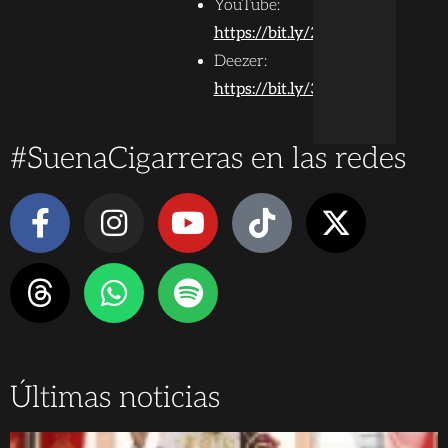
YouTube:
https://bit.ly/2NRVbvO
Deezer:
https://bit.ly/3f9Kj7y
#SuenaCigarreras en las redes
Últimas noticias