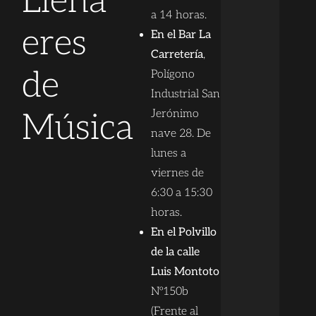
Llena
a 14 horas.
eres
En el Bar La
Carretería
,
de
Polígono
Industrial San
Música
Jerónimo
nave 28. De
lunes a
viernes de
6:30 a 15:30
horas.
En el Polvillo
de la calle
Luis Montoto
Nº150b
(Frente al