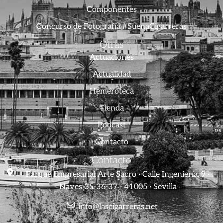
Componentes
Concurso de Fotografía #SuenaCigarreras
Otras
Actuaciones
Actualidad
Hemeroteca
Tienda
Podcast
Contacto
Contacto
Parque Empresarial Arte Sacro · Calle Ingeniería, 9 ·
Naves 35-36-37 · 41005 · Sevilla
info@lascigarreras.net