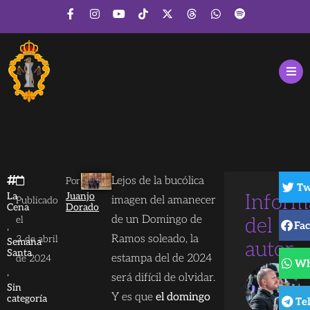
Lejos de la bucólica
Por
Tw
La
Juanjo
Inform
imagen del amanecer
Publicado
Cena
Dorado
de un Domingo de
el
del
Fa
,
Ramos soleado, la
3 de abril
Semana
autor
Santa
estampa del de 2024
de 2024
Wh
,
será difícil de olvidar.
Sin
Y es que
el domingo
categoría
Te