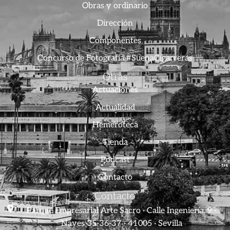
Obras y ordinario
Dirección
Componentes
Concurso de Fotografía #SuenaCigarreras
Otras
Actuaciones
Actualidad
Hemeroteca
Tienda
Podcast
Contacto
Contacto
Parque Empresarial Arte Sacro · Calle Ingeniería, 9 ·
Naves 35-36-37 · 41005 · Sevilla