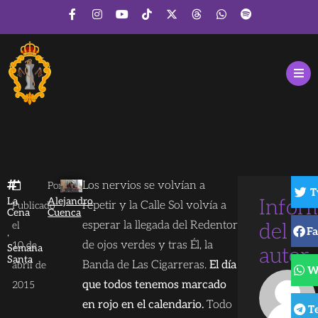
Los nervios se volvían a
Por
T
La
Alejandro
Infor
repetir y la Calle Sol volvía a
Publicado
Cena
Cuenca
esperar la llegada del Redentor
el
del
F
,
de ojos verdes y tras Él, la
10 de
Semana
autor
Santa
Banda de Las Cigarreras.
El día
abril de
W
que todos tenemos marcado
2015
en rojo en el calendario.
Todo
T