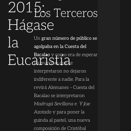
2015:
Los Terceros
Hágase
la
Un
gran número de público se
agolpaba en la Cuesta del
Eucaristía
Bacalao
y como era de esperar
las marchas que se
interpretaron no dejaron
indiferente a nadie. Para la
revirá Alemanes – Cuesta del
Bacalao se interpretaron
Madrugá Sevillana
e
Y fue
Azotado
y para poner la
guinda al pastel, una nueva
composición de Cristóbal