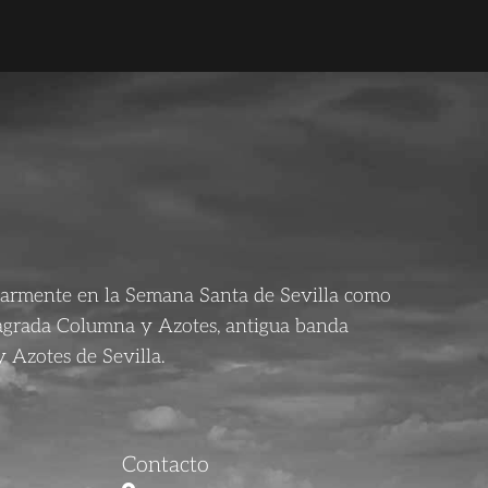
larmente en la Semana Santa de Sevilla como
agrada Columna y Azotes, antigua banda
 Azotes de Sevilla.
Contacto