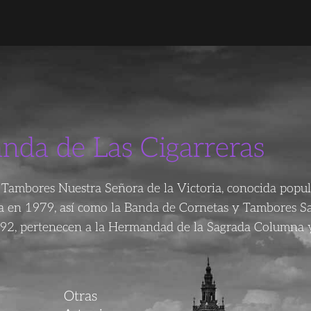
anda de Las Cigarreras
Tambores Nuestra Señora de la Victoria, conocida popu
da en 1979, así como la Banda de Cornetas y Tambores S
92, pertenecen a la Hermandad de la Sagrada Columna y
Otras