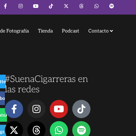
de Fotografía
Tienda
Podcast
Contacto
#SuenaCigarreras en
tter
las redes
ebook
tsApp
egram
de