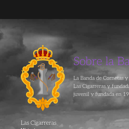
Sobre la B
La Banda de Cornetas y 
Las Cigarreras y funda
juvenil y fundada en 19
Las Cigarreras