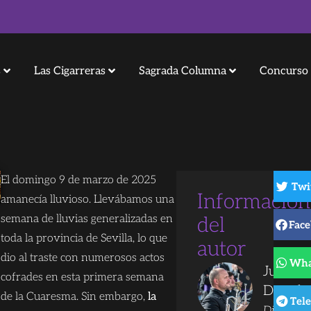
s
Las Cigarreras
Sagrada Columna
Concurso 
El domingo 9 de marzo de 2025
Twi
Información
amanecía lluvioso. Llevábamos una
semana de lluvias generalizadas en
del
Fac
toda la provincia de Sevilla, lo que
autor
dio al traste con numerosos actos
Wha
Juanjo
cofrades en esta primera semana
Dorado
de la Cuaresma. Sin embargo,
la
Tel
Director 