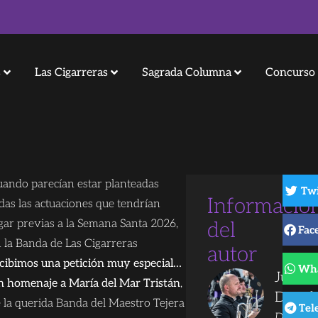
s
Las Cigarreras
Sagrada Columna
Concurso 
ando parecían estar planteadas
Twi
Informació
das las actuaciones que tendrían
gar previas a la Semana Santa 2026,
del
Fac
 la Banda de Las Cigarreras
autor
cibimos una petición muy especial…
Wh
Juanjo
 homenaje a María del Mar Tristán
,
Dorad
 la querida Banda del Maestro Tejera
Tel
Director