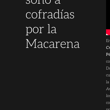
sonó a
cofradías
por la
Macarena
En
Cr
Pé
co
Do
cu
la
An
lo
co
pr