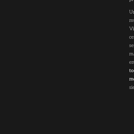
Un
mu
Ví
ce
se
ma
en
to
me
si