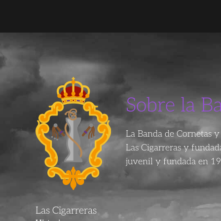
Sobre la B
La Banda de Cornetas y 
Las Cigarreras y funda
juvenil y fundada en 19
Las Cigarreras