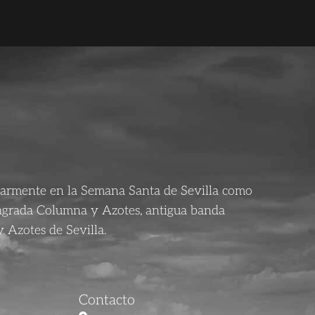
larmente en la Semana Santa de Sevilla como
agrada Columna y Azotes, antigua banda
 Azotes de Sevilla.
Contacto