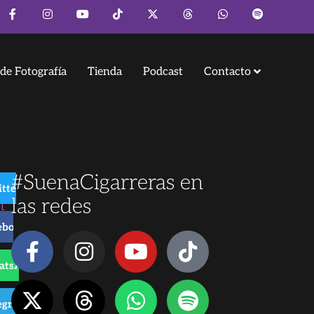
de Fotografía
Tienda
Podcast
Contacto
#SuenaCigarreras en
tter
n
las redes
ebook
atsApp
o
egram
 de