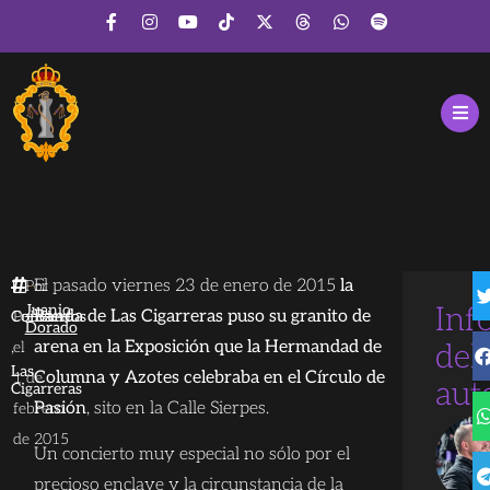
El pasado viernes 23 de enero de 2015
la
Por
Juanjo
Inf
Banda de Las Cigarreras puso su granito de
Conciertos
Publicado
Dorado
,
arena en la Exposición que la Hermandad de
el
del
Las
Columna y Azotes celebraba en el Círculo de
1 de
aut
Cigarreras
Pasión
, sito en la Calle Sierpes.
febrero
de 2015
Un concierto muy especial no sólo por el
precioso enclave y la circunstancia de la