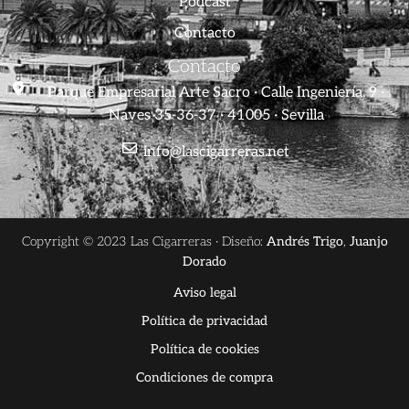
Podcast
Contacto
Contacto
Parque Empresarial Arte Sacro · Calle Ingeniería, 9 ·
Naves 35-36-37 · 41005 · Sevilla
info@lascigarreras.net
Copyright © 2023 Las Cigarreras · Diseño:
Andrés Trigo
,
Juanjo
Dorado
Aviso legal
Política de privacidad
Política de cookies
Condiciones de compra