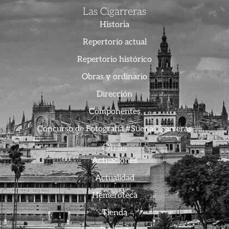
Las Cigarreras
Historia
Repertorio actual
Repertorio histórico
Obras y ordinario
Dirección
Componentes
Concurso de Fotografía #SuenaCigarreras
Otras
Actuaciones
Actualidad
Hemeroteca
Tienda