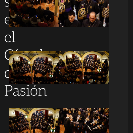
sonaron
en
el
Círculo
de
Pasión