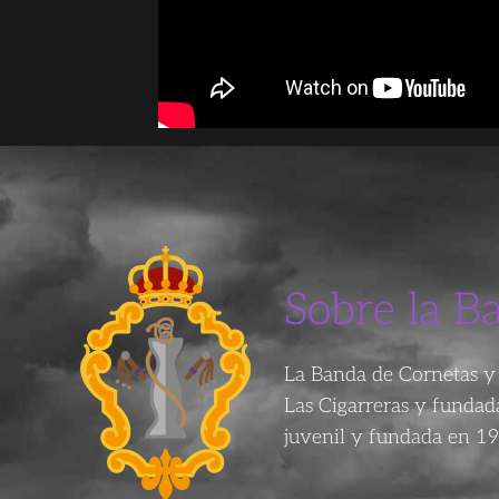
Sobre la B
La Banda de Cornetas y 
Las Cigarreras y funda
juvenil y fundada en 19