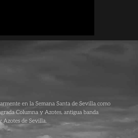
larmente en la Semana Santa de Sevilla como
agrada Columna y Azotes, antigua banda
 Azotes de Sevilla.