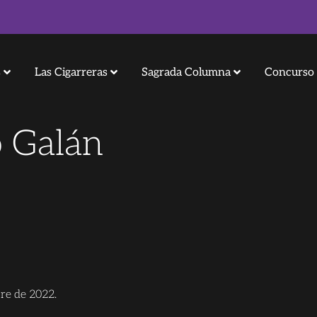
s
Las Cigarreras
Sagrada Columna
Concurso 
 Galán
re de 2022.